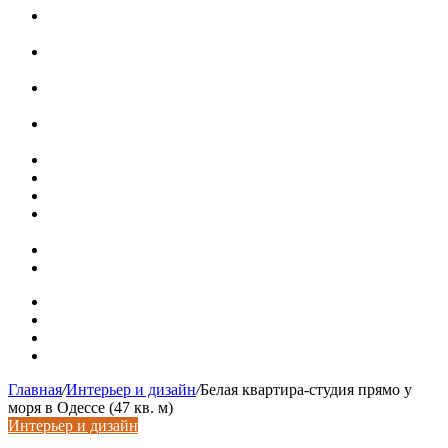
Установка кондиционера своими руками: монтажный
инструктаж + требования и нюансы установки
Септики ДКС (КЛЕН): устройство, обзор модельного
ряда, достоинства и недостатки
Курсы валют 7 августа: рубль рухнул ко всем основным
валютам
«Черные лебеди» могут укрепить доллар до 100 рублей:
прогноз до конца лета
Металлические колпаки на столбы забора
Крышки для столбов забора
Новая жизнь дома в стиле mid-century в Калифорнии
Невероятная квартира в обычном шведской доме (71 кв.
м)
Путин продлил «гаражную амнистию» до 2031 года
Рынок коммерческой недвижимости в поисках баланса
Карта сайта
Контакты
Установка сайта
Хостинг сайта
Главная
/
Интерьер и дизайн
/
Белая квартира-студия прямо у
моря в Одессе (47 кв. м)
Интерьер и дизайн