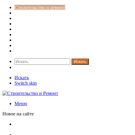
Строительство и ремонт
Советы
Дача
Двери
Окна
Заборы
Интерьер и дизайн
Кредиты
Новости
Искать
Switch skin
Искать
Switch skin
Меню
Новое на сайте
Установка кондиционера своими руками: монтажный
инструктаж + требования и нюансы установки
Септики ДКС (КЛЕН): устройство, обзор модельного