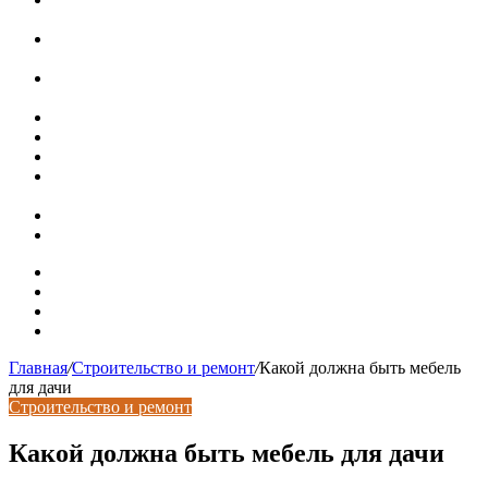
ряда, достоинства и недостатки
Курсы валют 7 августа: рубль рухнул ко всем основным
валютам
«Черные лебеди» могут укрепить доллар до 100 рублей:
прогноз до конца лета
Металлические колпаки на столбы забора
Крышки для столбов забора
Новая жизнь дома в стиле mid-century в Калифорнии
Невероятная квартира в обычном шведской доме (71 кв.
м)
Путин продлил «гаражную амнистию» до 2031 года
Рынок коммерческой недвижимости в поисках баланса
Карта сайта
Контакты
Установка сайта
Хостинг сайта
Главная
/
Строительство и ремонт
/
Какой должна быть мебель
для дачи
Строительство и ремонт
Какой должна быть мебель для дачи