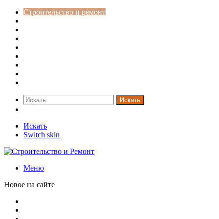
Строительство и ремонт
Советы
Дача
Двери
Окна
Заборы
Интерьер и дизайн
Кредиты
Новости
Искать
Switch skin
Искать
Switch skin
Меню
Новое на сайте
Металлические колпаки на столбы забора
Крышки для столбов забора
Новая жизнь дома в стиле mid-century в Калифорнии