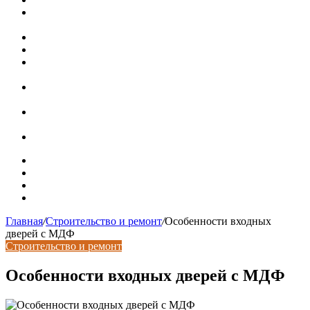
Невероятная квартира в обычном шведской доме (71 кв.
м)
Путин продлил «гаражную амнистию» до 2031 года
Рынок коммерческой недвижимости в поисках баланса
Водопроводные медные трубы: маркировка сортамента,
область применения, преимущества
Гидрострелка для отопления: назначение + схема
установки + расчеты параметров
Почему курс доллара в одном городе разный: где искать
выгодный обмен
Курсы валют 6 августа: доллар и евро дешевеют
Карта сайта
Контакты
Установка сайта
Хостинг сайта
Главная
/
Строительство и ремонт
/
Особенности входных
дверей с МДФ
Строительство и ремонт
Особенности входных дверей с МДФ