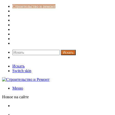
Строительство и ремонт
Советы
Дача
Двери
Окна
Заборы
Интерьер и дизайн
Кредиты
Новости
Искать
Switch skin
Искать
Switch skin
Меню
Новое на сайте
Ремонт чугунной ванны своими руками:
распространенные повреждения и их устранение
Раковина-кувшинка: советы по выбору и по установке