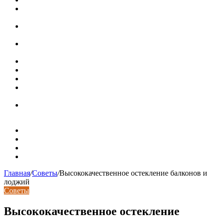
Ремонт чугунной ванны своими руками:
распространенные повреждения и их устранение
Раковина-кувшинка: советы по выбору и по установке
при расположении над стиральной машиной
Доллар выше 82, евро выше 94: что происходит с
курсами валют в России
Курсы валют 8 августа: рубль упал к доллару и евро
Металлические трубы для заборов
Металлические столбы для забора
Как меняются требования к душевым зонам в
современных интерьерах
Современный интерьер с уникальным расписным
потолком в Турине
Карта сайта
Контакты
Установка сайта
Хостинг сайта
Главная
/
Советы
/
Высококачественное остекление балконов и
лоджий
Советы
Высококачественное остекление