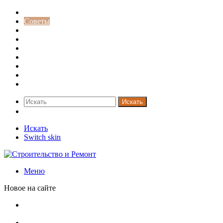
Строительство и ремонт
Советы
Дача
Двери
Окна
Заборы
Интерьер и дизайн
Кредиты
Новости
Искать
Switch skin
Искать
Switch skin
Меню
Новое на сайте
В Минстрое сравнили качество жилья в Нью-Йорке и
России
Московская вторичка стремительно дорожает