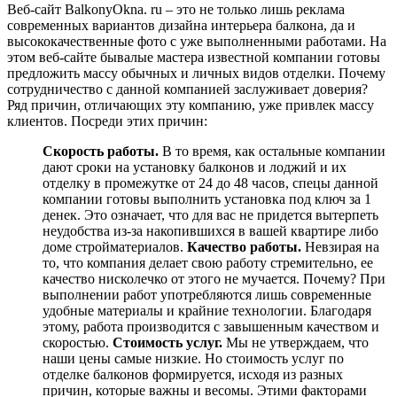
Веб-сайт BalkonyOkna. ru – это не только лишь реклама
современных вариантов дизайна интерьера балкона, да и
высококачественные фото с уже выполненными работами. На
этом веб-сайте бывалые мастера известной компании готовы
предложить массу обычных и личных видов отделки. Почему
сотрудничество с данной компанией заслуживает доверия?
Ряд причин, отличающих эту компанию, уже привлек массу
клиентов. Посреди этих причин:
Скорость работы.
В то время, как остальные компании
дают сроки на установку балконов и лоджий и их
отделку в промежутке от 24 до 48 часов, спецы данной
компании готовы выполнить установка под ключ за 1
денек. Это означает, что для вас не придется вытерпеть
неудобства из-за накопившихся в вашей квартире либо
доме стройматериалов.
Качество работы.
Невзирая на
то, что компания делает свою работу стремительно, ее
качество нисколечко от этого не мучается. Почему? При
выполнении работ употребляются лишь современные
удобные материалы и крайние технологии. Благодаря
этому, работа производится с завышенным качеством и
скоростью.
Стоимость услуг.
Мы не утверждаем, что
наши цены самые низкие. Но стоимость услуг по
отделке балконов формируется, исходя из разных
причин, которые важны и весомы. Этими факторами