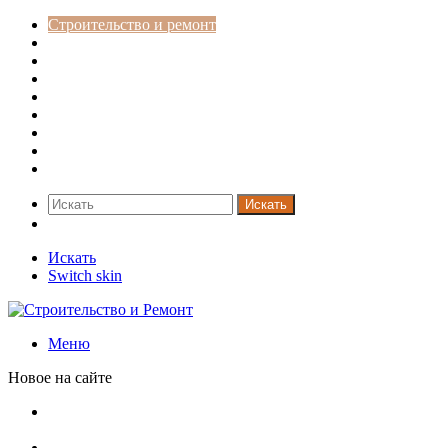
Строительство и ремонт
Советы
Дача
Двери
Окна
Заборы
Интерьер и дизайн
Кредиты
Новости
Искать
Switch skin
Искать
Switch skin
Меню
Новое на сайте
Установка кондиционера своими руками: монтажный
инструктаж + требования и нюансы установки
Септики ДКС (КЛЕН): устройство, обзор модельного