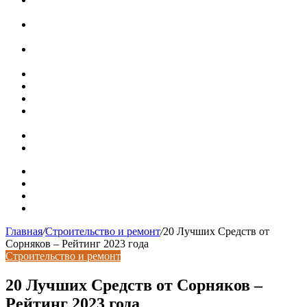
ряда, достоинства и недостатки
Курсы валют 7 августа: рубль рухнул ко всем основным
валютам
«Черные лебеди» могут укрепить доллар до 100 рублей:
прогноз до конца лета
Металлические колпаки на столбы забора
Крышки для столбов забора
Новая жизнь дома в стиле mid-century в Калифорнии
Невероятная квартира в обычном шведской доме (71 кв.
м)
Путин продлил «гаражную амнистию» до 2031 года
Рынок коммерческой недвижимости в поисках баланса
Карта сайта
Контакты
Установка сайта
Хостинг сайта
Главная
/
Строительство и ремонт
/
20 Лучших Средств от
Сорняков – Рейтинг 2023 года
Строительство и ремонт
20 Лучших Средств от Сорняков –
Рейтинг 2023 года