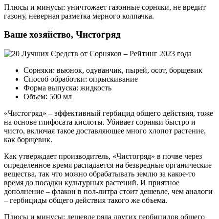
Плюсы и минусы: уничтожает газонные сорняки, не вредит
газону, неверная разметка мерного колпачка.
Ваше хозяйство, Чистогряд
Сорняки: вьюнок, одуванчик, пырей, осот, борщевик
Способ обработки: опрыскивание
Форма выпуска: жидкость
Объем: 500 мл
«Чистогряд» – эффективный гербицид общего действия, тоже
на основе глифосата кислоты. Убивает сорняки быстро и
чисто, включая такое доставляющее много хлопот растение,
как борщевик.
Как утверждает производитель, «Чистогряд» в почве через
определенное время распадается на безвредные органические
вещества, так что можно обрабатывать землю за какое-то
время до посадки культурных растений. И приятное
дополнение – флакон в пол-литра стоит дешевле, чем аналоги
– гербициды общего действия такого же объема.
Плюсы и минусы: дешевле ряда других гербицидов общего