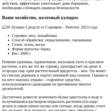
действия, эффективно уничтожает даже борщевик,
необходимо соблюдать правила безопасности
Ваше хозяйство, железный купорос
Сорняки: мох, лишайники
Способ обработки: опрыскивание, смазывание
Сезон: осень, весна
Форма выпуска: банка
Вес: 3000 г
Помимо крапивы, одуванчиков, васильков (хоть и красивое
растение, а все же тот же сорняк), произрастает на дачах и
огородах еще один растительный вредитель – мох. Он живет
на стволах деревьев и портит внешний вид газонов. Однако и
на него нашлась управа – старинное средство,
использующееся садоводами на протяжении многих
десятилетий.
Достаточно развести зеленовато-белые кристаллы в воде и
получившимся раствором опрыскать растения (это надо
делать в самом начале весны или осенью, когда дерево стоит
без листьев). Как правило, достаточно двух обработок с