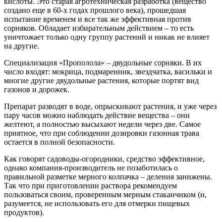
кислоты. Это старая агротехническая разработка (вещество
создано еще в 60-х годах прошлого века), прошедшая
испытание временем и все так же эффективная против
сорняков. Обладает избирательным действием – то есть
уничтожает только одну группу растений и никак не влияет
на другие.
Специализация «Прополола» – двудольные сорняки. В их
число входят: мокрица, подмаренник, звездчатка, васильки и
многие другие двудольные растения, которые портят вид
газонов и дорожек.
Препарат разводят в воде, опрыскивают растения, и уже через
пару часов можно наблюдать действие вещества – они
желтеют, а полностью высыхают недели через две. Самое
приятное, что при соблюдении дозировки газонная трава
остается в полной безопасности.
Как говорят садоводы-огородники, средство эффективное,
однако компания-производитель не позаботилась о
правильной разметке мерного колпачка – деления занижены.
Так что при приготовлении раствора рекомендуем
пользоваться своим, проверенным мерным стаканчиком (и,
разумеется, не использовать его для отмерки пищевых
продуктов).