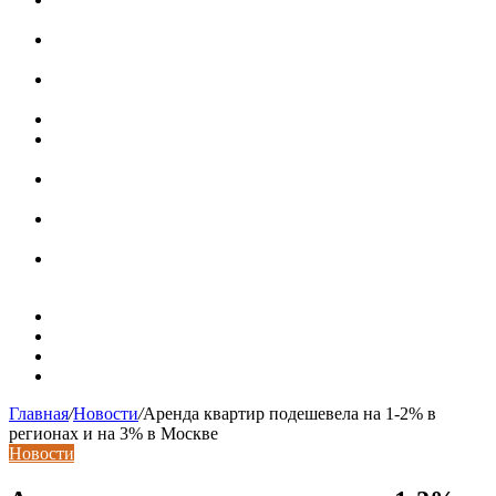
современных интерьерах
Современный интерьер с уникальным расписным
потолком в Турине
Идеальное взаимодействие с задним двориком:
викторианский дом в Лондоне
Россияне стали реже хранить деньги в банках
СМИ: девелоперов в Москве обязали строить в разы
больше машино-мест
В Подмосковье впервые с помощью ИИ выписали
штраф за борщевик на частном участке
Установка кондиционера своими руками: монтажный
инструктаж + требования и нюансы установки
Септики ДКС (КЛЕН): устройство, обзор модельного
ряда, достоинства и недостатки
Карта сайта
Контакты
Установка сайта
Хостинг сайта
Главная
/
Новости
/
Аренда квартир подешевела на 1-2% в
регионах и на 3% в Москве
Новости