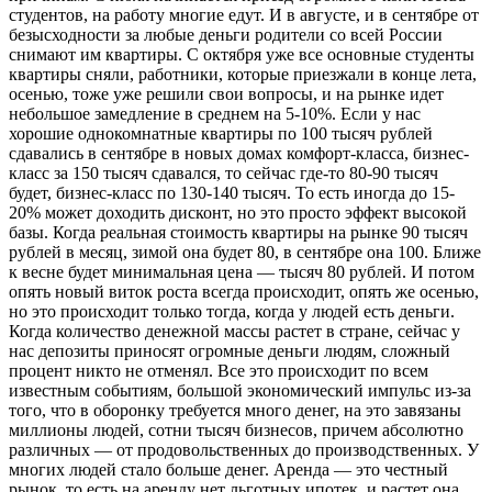
студентов, на работу многие едут. И в августе, и в сентябре от
безысходности за любые деньги родители со всей России
снимают им квартиры. С октября уже все основные студенты
квартиры сняли, работники, которые приезжали в конце лета,
осенью, тоже уже решили свои вопросы, и на рынке идет
небольшое замедление в среднем на 5-10%. Если у нас
хорошие однокомнатные квартиры по 100 тысяч рублей
сдавались в сентябре в новых домах комфорт-класса, бизнес-
класс за 150 тысяч сдавался, то сейчас где-то 80-90 тысяч
будет, бизнес-класс по 130-140 тысяч. То есть иногда до 15-
20% может доходить дисконт, но это просто эффект высокой
базы. Когда реальная стоимость квартиры на рынке 90 тысяч
рублей в месяц, зимой она будет 80, в сентябре она 100. Ближе
к весне будет минимальная цена — тысяч 80 рублей. И потом
опять новый виток роста всегда происходит, опять же осенью,
но это происходит только тогда, когда у людей есть деньги.
Когда количество денежной массы растет в стране, сейчас у
нас депозиты приносят огромные деньги людям, сложный
процент никто не отменял. Все это происходит по всем
известным событиям, большой экономический импульс из-за
того, что в оборонку требуется много денег, на это завязаны
миллионы людей, сотни тысяч бизнесов, причем абсолютно
различных — от продовольственных до производственных. У
многих людей стало больше денег. Аренда — это честный
рынок, то есть на аренду нет льготных ипотек, и растет она