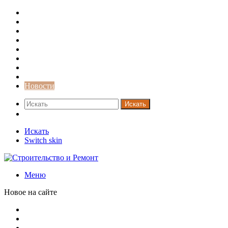
Строительство и ремонт
Советы
Дача
Двери
Окна
Заборы
Интерьер и дизайн
Кредиты
Новости
Искать
Switch skin
Искать
Switch skin
Меню
Новое на сайте
Металлические трубы для заборов
Металлические столбы для забора
Как меняются требования к душевым зонам в