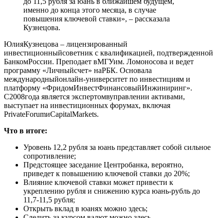
до 11,5 рубля за юань в ближайшем будущем,
именно до конца этого месяца, в случае
повышения ключевой ставки», – рассказала
Кузнецова.
ЮлияКузнецова – лицензированный
инвестиционныйсоветник с квалификацией, подтвержденной
БанкомРоссии. Преподает вМГУим. Ломоносова и ведет
программу «Личныйсчет» наРБК. Основала
международныйонлайн-университет по инвестициям и
платформу «ФридомИнвестФинансовыйИнжиниринг».
С2008года является экспертомвуправлении активами,
выступает на инвестиционных форумах, включая
PrivateForumиCapitalMarkets.
Что в итоге:
Уровень 12,2 рубля за юань представляет собой сильное
сопротивление;
Предстоящее заседание Центробанка, вероятно,
приведет к повышению ключевой ставки до 20%;
Влияние ключевой ставки может привести к
укреплению рубля и снижению курса юань-рубль до
11,7-11,5 рубля;
Открыть вклад в юанях можно здесь;
Следить за курсом валют можно здесь.