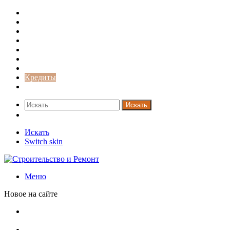
Строительство и ремонт
Советы
Дача
Двери
Окна
Заборы
Интерьер и дизайн
Кредиты
Новости
Искать
Switch skin
Искать
Switch skin
Меню
Новое на сайте
Установка кондиционера своими руками: монтажный
инструктаж + требования и нюансы установки
Септики ДКС (КЛЕН): устройство, обзор модельного