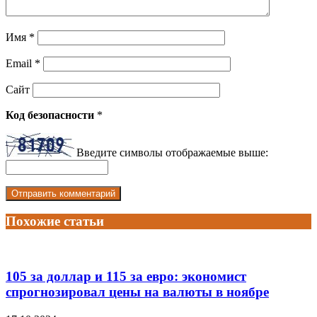
Имя
*
Email
*
Сайт
Код безопасности
*
Введите символы отображаемые выше:
Похожие статьи
105 за доллар и 115 за евро: экономист
спрогнозировал цены на валюты в ноябре