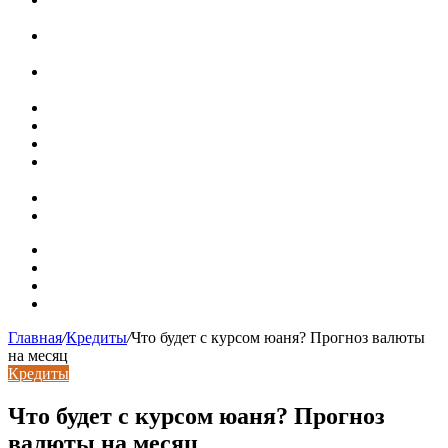
ряда, достоинства и недостатки
Курсы валют 7 августа: рубль рухнул ко всем основным
валютам
«Черные лебеди» могут укрепить доллар до 100 рублей:
прогноз до конца лета
Металлические колпаки на столбы забора
Крышки для столбов забора
Новая жизнь дома в стиле mid-century в Калифорнии
Невероятная квартира в обычном шведской доме (71 кв.
м)
Путин продлил «гаражную амнистию» до 2031 года
Рынок коммерческой недвижимости в поисках баланса
Карта сайта
Контакты
Установка сайта
Хостинг сайта
Главная
/
Кредиты
/
Что будет с курсом юаня? Прогноз валюты
на месяц
Кредиты
Что будет с курсом юаня? Прогноз
валюты на месяц