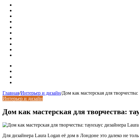
В Минстрое сравнили качество жилья в Нью-Йорке и Рос
Московская вторичка стремительно дорожает
Ремонт чугунной ванны своими руками: распространенн
Раковина-кувшинка: советы по выбору и по установке п
Доллар выше 82, евро выше 94: что происходит с курсами
Курсы валют 8 августа: рубль упал к доллару и евро
Металлические трубы для заборов
Металлические столбы для забора
Как меняются требования к душевым зонам в современны
Современный интерьер с уникальным расписным потолк
Карта сайта
Контакты
Установка сайта
Хостинг сайта
Главная
/
Интерьер и дизайн
/
Дом как мастерская для творчества:
Интерьер и дизайн
Дом как мастерская для творчества: та
Для дизайнера Laura Logan её дом в Лондоне это далеко не то