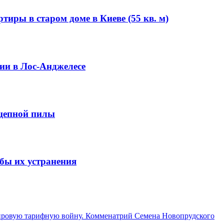
иры в старом доме в Киеве (55 кв. м)
ии в Лос-Анджелесе
 цепной пилы
бы их устранения
 мировую тарифную войну. Комменатрий Семена Новопрудского