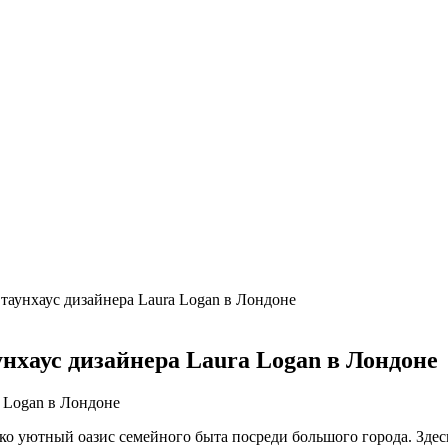
сии
ые повреждения и их устранение
ри расположении над стиральной машиной
 валют в России
х интерьерах
ом в Турине
 таунхаус дизайнера Laura Logan в Лондоне
унхаус дизайнера Laura Logan в Лондоне
лько уютный оазис семейного быта посреди большого города. Зде