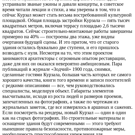
устраивали званые ужины и давали концерты, в советское
время читали лекции и стихи, а мы уверены в том, что и
сейчас Курзал может стать весьма востребованной культурной
площадкой. Общая площадь застройки Курзала — пять тысяч
квадратных метров, включая террасу площадью 2,6 тысячи
квадратов. Сейчас строительно-монтажные работы завершены
примерно на 40% — построены два этажа, уже видны
очертания будущей сцены. И это притом, что от старого
здания остались буквально две ступени, и его пришлось
возводить с нуля. Несмотря на то, что этим проектом
занимаются архитекторы с огромным опытом реставрации,
даже для них он оказался невероятно амбициозным. Пара
публикаций в журнале «Зодчий» 1900 года, снимки,
сделанные гостями Курзала, большая часть которых не самого
хорошего качества, книги того времени и записи посетителей
с редкими описаниями — все, чем руководствовались
специалисты, моделируя объект. Габариты элементов
высчитывали, исходя из роста людей и размеров проемов,
запечатленных на фотографиях, а также по чертежам из
журнальных заметок, где все измерялось в аршинах и саженях.
Если посмотреть на рендеры, новый Курзал — один в один
как на старых фотографиях. Но строительные материалы и
оснащение здания будут современными — этого требуют
нынешние правила безопасности, противопожарные меры,
необходимость приспособления учреждения для