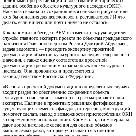
полезными при реставрации и воссоздании исторических
зданий, особенно объектов культурного наследия (ОКН).
Насколько важны их сохранившиеся снимки и рисунки или
хотя бы описания для девелоперов и реставраторов? И что
делать, если ничего или почти ничего не осталось?
Как напомнил в беседе с BFM.ru заместитель руководителя
службы главного эксперта проекта по объектам гражданского
назначения Главгосэкспертизы России Дмитрий Абдуллаев,
задача ведомства — проводить экспертизу проектной
документации объектов культурного наследия федерального
значения, а также оценку соответствия проектной
документации требованиям охраны объектов культурного
наследия. Она проводится и предусмотрена
законодательством Российской Федерации.
«В состав проектной документации в определенных случаях
входит раздел по обеспечению сохранения объекта
культурного наследия — именно его рассматривают наши
эксперты. Наличие в проектных решениях фотофиксации
существующих элементов фасадов, интерьеров, конструкций
помогает сделать вывод о возможности приспособления ОКН
к современному использованию. Кроме того, эти материалы
дают дополнительные сведения для оценки объемов
выполняемых работ, которые учитываются в сметной
стоимости объекта», — поясняет эксперт.