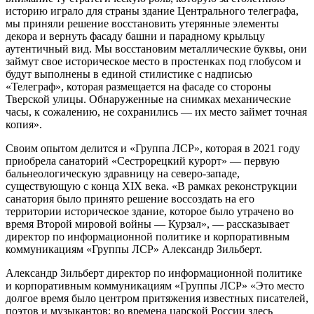
историю играло для страны здание Центрального телеграфа,
мы приняли решение восстановить утерянные элементы
декора и вернуть фасаду башни и парадному крыльцу
аутентичный вид. Мы восстановим металлические буквы, они
займут свое историческое место в простенках под глобусом и
будут выполнены в единой стилистике с надписью
«Телеграф», которая размещается на фасаде со стороны
Тверской улицы. Обнаруженные на снимках механические
часы, к сожалению, не сохранились — их место займет точная
копия».
Своим опытом делится и «Группа ЛСР», которая в 2021 году
приобрела санаторий «Сестрорецкий курорт» — первую
бальнеологическую здравницу на северо-западе,
существующую с конца XIX века. «В рамках реконструкции
санатория было принято решение воссоздать на его
территории историческое здание, которое было утрачено во
время Второй мировой войны — Курзал», — рассказывает
директор по информационной политике и корпоративным
коммуникациям «Группы ЛСР» Александр Зильберт.
Александр Зильберт директор по информационной политике
и корпоративным коммуникациям «Группы ЛСР» «Это место
долгое время было центром притяжения известных писателей,
поэтов и музыкантов: во времена царской России здесь