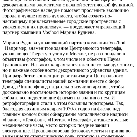
декоративными элементами с важной эстетической функцией.
Фотографическое наследие помогает проследить эволюцию
города и лучше понять дух места, чтобы создать по-
настоящему привлекательные городские пространства с
уважением к их прошлому», — продолжает управляющий
партнер компании Vos’hod Марина Руднева.
Марина Руднева управляющий партнер компании Vos’hod
«Например, знаменитое здание Центрального телеграфа,
украшающее Тверскую улицу в Москве, не раз попадало в
объективы фотографов, в том числе и в объектив Наума
Грановского. На таких кадрах запечатлен не только дух эпохи,
но и важные особенности декоративного убранства здания.
При разработке концепции ревитализации Центрального
телеграфа специалисты нашей компании вместе с бюро
Дэвида Чипперфильда тщательно изучили архивы, чтобы
досконально восстановить историю здания и по крупицам
собрать все недостающие фрагменты знания о нем. И
ретрофотографии стали в этом большим подспорьем. Так,
благодаря архивным кадрам 1970-х годов на фасаде над
главным входом были обнаружены металлические надписи —
«Радио», «Телефон», «Почта», «Телеграф», а также круглые
механические часы, место которых позднее заняли
электронные. Проанализировав фотодокументы и приняв во
внимание ту стратегическую роль, которую за столетнюю