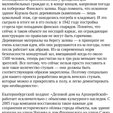
маломобильных граждан и, в конце концов, капризная погода
на побережье Финского залива. Надо помнить, что исконное
здание Курзала было деревянным (каменным — лишь
цокольный этаж, где находились погреба и кладовые). И это
сыграло в итоге не в его пользу: в 1942 году постройка
сгорела при попадании финских снарядов. Понятно, что
сейчас в таком объекте ни несущий каркас, ни ограждающие
конструкции по правилам не могут быть горючими.
Деревянные материалы на берегу залива — в принципе не
очень классная идея, ибо они разрушаются из-за погоды, плюс
песок работает как абразив. Из-за современных норм
безопасности концертный зал, вмещавший когда-то около
1500 человек, теперь рассчитан на в три раза меньшее число
зрителей. Все потому, что сейчас нельзя просто поставить в
зале такое количество стульев — они должны быть
соответствующим образом закреплены. Поэтому специально
для нашего проекта разработана модель венских стульев,
которые можно и прикреплять к полу, и легко демонтировать
при необходимости».
Екатеринбургский холдинг «Деловой дом на Архиерейской»
работает исключительно с объектами культурного наследия. С
2005 года компания восстановила такие важные для
сохранения исторического облика города объекты, как здание
епархии на улице Чапаева и дом Флоринского на улице Сакко