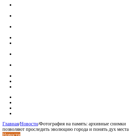
Приглушенная обстановка в дизайне горного дома в
Колорадо
Старинная шведская дача 17 века с душевными
интерьерами
В Минстрое сравнили качество жилья в Нью-Йорке и
России
Московская вторичка стремительно дорожает
Ремонт чугунной ванны своими руками:
распространенные повреждения и их устранение
Раковина-кувшинка: советы по выбору и по установке
при расположении над стиральной машиной
Доллар выше 82, евро выше 94: что происходит с
курсами валют в России
Курсы валют 8 августа: рубль упал к доллару и евро
Металлические трубы для заборов
Металлические столбы для забора
Карта сайта
Контакты
Установка сайта
Хостинг сайта
Главная
/
Новости
/
Фотография на память: архивные снимки
позволяют проследить эволюцию города и понять дух места
Новости