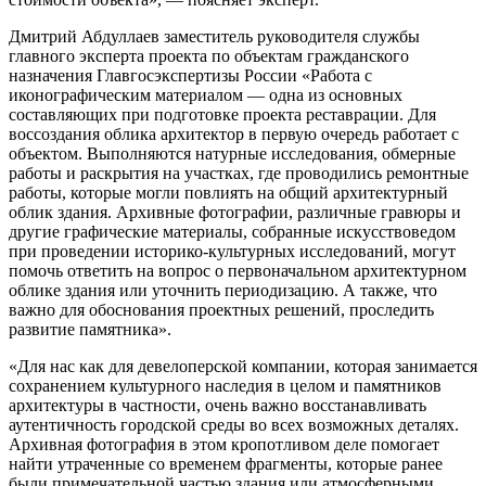
Дмитрий Абдуллаев заместитель руководителя службы
главного эксперта проекта по объектам гражданского
назначения Главгосэкспертизы России «Работа с
иконографическим материалом — одна из основных
составляющих при подготовке проекта реставрации. Для
воссоздания облика архитектор в первую очередь работает с
объектом. Выполняются натурные исследования, обмерные
работы и раскрытия на участках, где проводились ремонтные
работы, которые могли повлиять на общий архитектурный
облик здания. Архивные фотографии, различные гравюры и
другие графические материалы, собранные искусствоведом
при проведении историко-культурных исследований, могут
помочь ответить на вопрос о первоначальном архитектурном
облике здания или уточнить периодизацию. А также, что
важно для обоснования проектных решений, проследить
развитие памятника».
«Для нас как для девелоперской компании, которая занимается
сохранением культурного наследия в целом и памятников
архитектуры в частности, очень важно восстанавливать
аутентичность городской среды во всех возможных деталях.
Архивная фотография в этом кропотливом деле помогает
найти утраченные со временем фрагменты, которые ранее
были примечательной частью здания или атмосферными