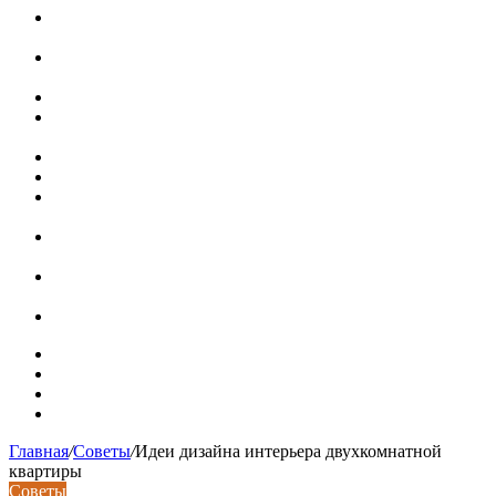
Bankiros запустил интерактивный спецпроект для
защиты подростков от дропперства
Кому можно и кому нельзя переводить деньги из России
за границу в 2026 году
Где снять квартиру в Вологде на длительный срок
Выбираем технические двери с эффективной шумо- и
теплоизоляцией
Наконечники для столбов забора
Наборные столбы для забора
Приглушенная обстановка в дизайне горного дома в
Колорадо
Старинная шведская дача 17 века с душевными
интерьерами
В Минстрое сравнили качество жилья в Нью-Йорке и
России
Московская вторичка стремительно дорожает
Карта сайта
Контакты
Установка сайта
Хостинг сайта
Главная
/
Советы
/
Идеи дизайна интерьера двухкомнатной
квартиры
Советы