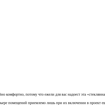
труктаж + требования и нюансы установки
, достоинства и недостатки
валютам
рогноз до конца лета
)
но комфортно, потому что ежели для вас надоест эта «стеклянна
ерьере помещений приемлемо лишь при их включении в проект е