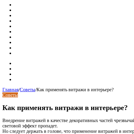
Установка кондиционера своими руками: монтажный инс
Септики ДКС (КЛЕН): устройство, обзор модельного ряда
Курсы валют 7 августа: рубль рухнул ко всем основным 
«Черные лебеди» могут укрепить доллар до 100 рублей: п
Металлические колпаки на столбы забора
Крышки для столбов забора
Новая жизнь дома в стиле mid-century в Калифорнии
Невероятная квартира в обычном шведской доме (71 кв. м
Путин продлил «гаражную амнистию» до 2031 года
Рынок коммерческой недвижимости в поисках баланса
Карта сайта
Контакты
Установка сайта
Хостинг сайта
Главная
/
Советы
/
Как применять витражи в интерьере?
Советы
Как применять витражи в интерьере?
Внедрение витражей в качестве декоративных частей чрезвычай
световой эффект пропадет.
Но следует держать в голове, что применение витражей в инт