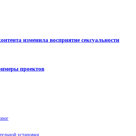
контента изменила восприятие сексуальности
примеры проектов
орог
ятельной установки