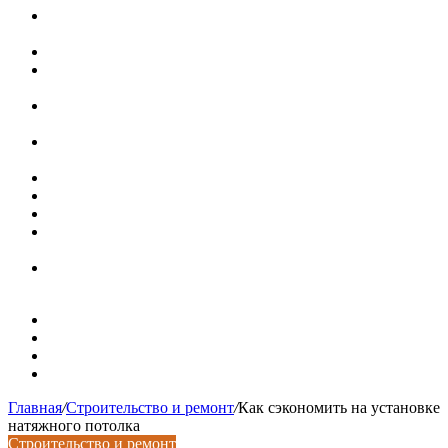
В Минстрое сравнили качество жилья в Нью-Йорке и
России
Московская вторичка стремительно дорожает
Ремонт чугунной ванны своими руками:
распространенные повреждения и их устранение
Раковина-кувшинка: советы по выбору и по установке
при расположении над стиральной машиной
Доллар выше 82, евро выше 94: что происходит с
курсами валют в России
Курсы валют 8 августа: рубль упал к доллару и евро
Металлические трубы для заборов
Металлические столбы для забора
Как меняются требования к душевым зонам в
современных интерьерах
Современный интерьер с уникальным расписным
потолком в Турине
Карта сайта
Контакты
Установка сайта
Хостинг сайта
Главная
/
Строительство и ремонт
/
Как сэкономить на установке
натяжного потолка
Строительство и ремонт