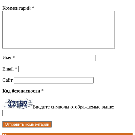
Комментарий
*
Имя
*
Email
*
Сайт
Код безопасности
*
Введите символы отображаемые выше: