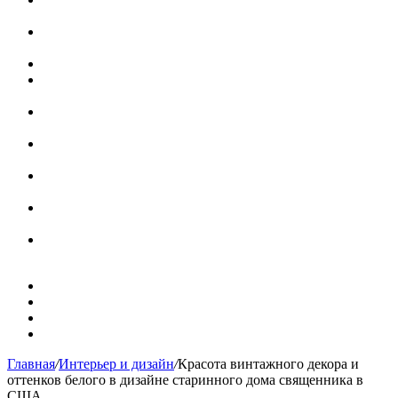
потолком в Турине
Идеальное взаимодействие с задним двориком:
викторианский дом в Лондоне
Россияне стали реже хранить деньги в банках
СМИ: девелоперов в Москве обязали строить в разы
больше машино-мест
В Подмосковье впервые с помощью ИИ выписали
штраф за борщевик на частном участке
Установка кондиционера своими руками: монтажный
инструктаж + требования и нюансы установки
Септики ДКС (КЛЕН): устройство, обзор модельного
ряда, достоинства и недостатки
Курсы валют 7 августа: рубль рухнул ко всем основным
валютам
«Черные лебеди» могут укрепить доллар до 100 рублей:
прогноз до конца лета
Карта сайта
Контакты
Установка сайта
Хостинг сайта
Главная
/
Интерьер и дизайн
/
Красота винтажного декора и
оттенков белого в дизайне старинного дома священника в
США