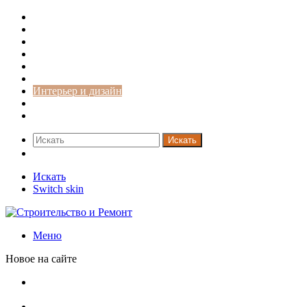
Строительство и ремонт
Советы
Дача
Двери
Окна
Заборы
Интерьер и дизайн
Кредиты
Новости
Искать
Switch skin
Искать
Switch skin
Меню
Новое на сайте
Как меняются требования к душевым зонам в
современных интерьерах
Современный интерьер с уникальным расписным