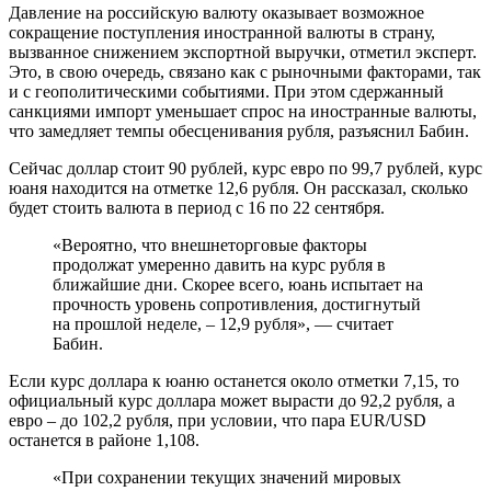
Давление на российскую валюту оказывает возможное
сокращение поступления иностранной валюты в страну,
вызванное снижением экспортной выручки, отметил эксперт.
Это, в свою очередь, связано как с рыночными факторами, так
и с геополитическими событиями. При этом сдержанный
санкциями импорт уменьшает спрос на иностранные валюты,
что замедляет темпы обесценивания рубля, разъяснил Бабин.
Сейчас доллар стоит 90 рублей, курс евро по 99,7 рублей, курс
юаня находится на отметке 12,6 рубля. Он рассказал, сколько
будет стоить валюта в период с 16 по 22 сентября.
«Вероятно, что внешнеторговые факторы
продолжат умеренно давить на курс рубля в
ближайшие дни. Скорее всего, юань испытает на
прочность уровень сопротивления, достигнутый
на прошлой неделе, – 12,9 рубля», — считает
Бабин.
Если курс доллара к юаню останется около отметки 7,15, то
официальный курс доллара может вырасти до 92,2 рубля, а
евро – до 102,2 рубля, при условии, что пара EUR/USD
останется в районе 1,108.
«При сохранении текущих значений мировых