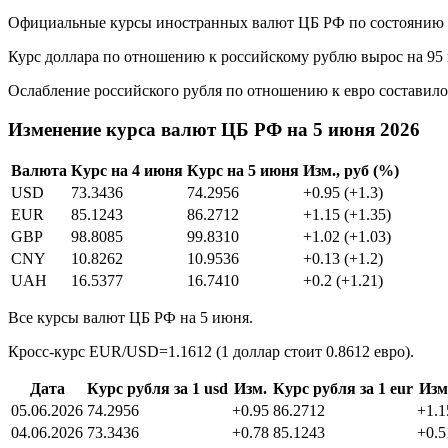
Официальные курсы иностранных валют ЦБ РФ по состоянию на 5
Курс доллара по отношению к российскому рублю вырос на 95 ко
Ослабление российского рубля по отношению к евро составило 1
Изменение курса валют ЦБ РФ на 5 июня 2026
Валюта
Курс на 4 июня
Курс на 5 июня
Изм., руб (%)
USD
73.3436
74.2956
+0.95 (+1.3)
EUR
85.1243
86.2712
+1.15 (+1.35)
GBP
98.8085
99.8310
+1.02 (+1.03)
CNY
10.8262
10.9536
+0.13 (+1.2)
UAH
16.5377
16.7410
+0.2 (+1.21)
Все курсы валют ЦБ РФ на 5 июня.
Кросс-курс EUR/USD=1.1612 (1 доллар стоит 0.8612 евро).
Дата
Курс рубля за 1 usd
Изм.
Курс рубля за 1 eur
Изм
05.06.2026
74.2956
+0.95
86.2712
+1.1
04.06.2026
73.3436
+0.78
85.1243
+0.5