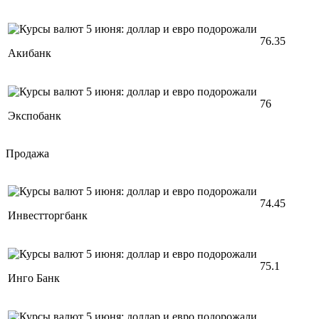
76.35
Акибанк
76
Экспобанк
Продажа
74.45
Инвестторгбанк
75.1
Инго Банк