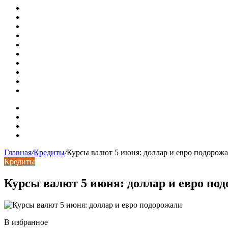
В Минстрое сравнили качество жилья в Нью-Йорке и Рос
Московская вторичка стремительно дорожает
Ремонт чугунной ванны своими руками: распространенн
Раковина-кувшинка: советы по выбору и по установке п
Доллар выше 82, евро выше 94: что происходит с курсами
Курсы валют 8 августа: рубль упал к доллару и евро
Металлические трубы для заборов
Металлические столбы для забора
Как меняются требования к душевым зонам в современны
Современный интерьер с уникальным расписным потолк
Карта сайта
Контакты
Установка сайта
Хостинг сайта
Главная
/
Кредиты
/
Курсы валют 5 июня: доллар и евро подорож
Кредиты
Курсы валют 5 июня: доллар и евро по
В избранное