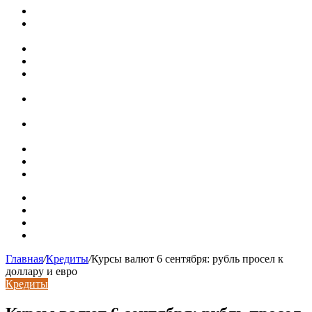
Новая жизнь дома в стиле mid-century в Калифорнии
Невероятная квартира в обычном шведской доме (71 кв.
м)
Путин продлил «гаражную амнистию» до 2031 года
Рынок коммерческой недвижимости в поисках баланса
Водопроводные медные трубы: маркировка сортамента,
область применения, преимущества
Гидрострелка для отопления: назначение + схема
установки + расчеты параметров
Почему курс доллара в одном городе разный: где искать
выгодный обмен
Курсы валют 6 августа: доллар и евро дешевеют
Колпаки на столбы для забора
Кирпичные столбы для ворот
Карта сайта
Контакты
Установка сайта
Хостинг сайта
Главная
/
Кредиты
/
Курсы валют 6 сентября: рубль просел к
доллару и евро
Кредиты