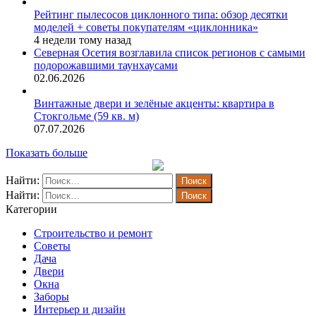
Рейтинг пылесосов циклонного типа: обзор десятки
моделей + советы покупателям «циклонника»
4 недели тому назад
Северная Осетия возглавила список регионов с самыми
подорожавшими таунхаусами
02.06.2026
Винтажные двери и зелёные акценты: квартира в
Стокгольме (59 кв. м)
07.07.2026
Показать больше
Найти:
Найти:
Категории
Строительство и ремонт
Советы
Дача
Двери
Окна
Заборы
Интерьер и дизайн