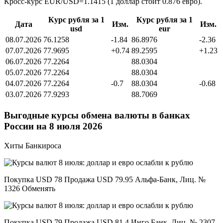
Кросс-курс EUR/USD=1.1415 (1 доллар стоит 0.876 евро).
Курс рубля за 1
Курс рубля за 1
Дата
Изм.
Изм.
usd
eur
08.07.2026
76.1258
-1.84
86.8976
-2.36
07.07.2026
77.9695
+0.74
89.2595
+1.23
06.07.2026
77.2264
88.0304
05.07.2026
77.2264
88.0304
04.07.2026
77.2264
-0.7
88.0304
-0.68
03.07.2026
77.9293
88.7069
Выгодные курсы обмена валюты в банках
России на 8 июля 2026
Хиты Банкироса
Покупка USD 78 Продажа USD 79.95 Альфа-Банк, Лиц. №
1326 Обменять
Покупка USD 79 Продажа USD 81.4 Инго Банк, Лиц. № 2307