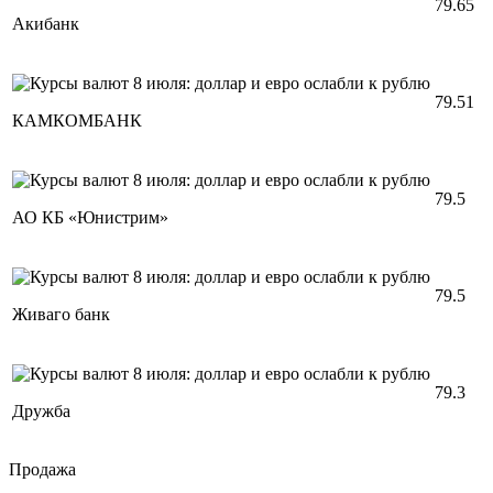
79.65
Акибанк
79.51
КАМКОМБАНК
79.5
АО КБ «Юнистрим»
79.5
Живаго банк
79.3
Дружба
Продажа