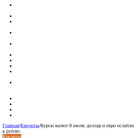
В Минстрое сравнили качество жилья в Нью-Йорке и
России
Московская вторичка стремительно дорожает
Ремонт чугунной ванны своими руками:
распространенные повреждения и их устранение
Раковина-кувшинка: советы по выбору и по установке
при расположении над стиральной машиной
Доллар выше 82, евро выше 94: что происходит с
курсами валют в России
Курсы валют 8 августа: рубль упал к доллару и евро
Металлические трубы для заборов
Металлические столбы для забора
Как меняются требования к душевым зонам в
современных интерьерах
Современный интерьер с уникальным расписным
потолком в Турине
Карта сайта
Контакты
Установка сайта
Хостинг сайта
Главная
/
Кредиты
/
Курсы валют 8 июля: доллар и евро ослабли
к рублю
Кредиты