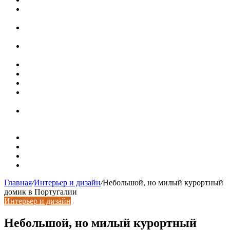
Ремонт чугунной ванны своими руками:
распространенные повреждения и их устранение
Раковина-кувшинка: советы по выбору и по установке
при расположении над стиральной машиной
Доллар выше 82, евро выше 94: что происходит с
курсами валют в России
Курсы валют 8 августа: рубль упал к доллару и евро
Металлические трубы для заборов
Металлические столбы для забора
Как меняются требования к душевым зонам в
современных интерьерах
Современный интерьер с уникальным расписным
потолком в Турине
Карта сайта
Контакты
Установка сайта
Хостинг сайта
Главная
/
Интерьер и дизайн
/
Небольшой, но милый курортный
домик в Португалии
Интерьер и дизайн
Небольшой, но милый курортный