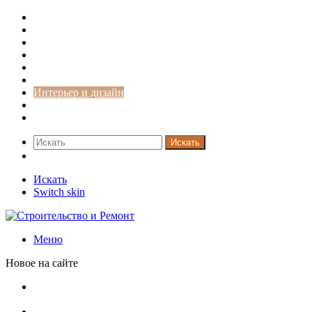
Строительство и ремонт
Советы
Дача
Двери
Окна
Заборы
Интерьер и дизайн
Кредиты
Новости
Искать
Switch skin
Искать
Switch skin
Меню
Новое на сайте
В Минстрое сравнили качество жилья в Нью-Йорке и
России
Московская вторичка стремительно дорожает