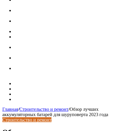
современных интерьерах
Современный интерьер с уникальным расписным
потолком в Турине
Идеальное взаимодействие с задним двориком:
викторианский дом в Лондоне
Россияне стали реже хранить деньги в банках
СМИ: девелоперов в Москве обязали строить в разы
больше машино-мест
В Подмосковье впервые с помощью ИИ выписали
штраф за борщевик на частном участке
Установка кондиционера своими руками: монтажный
инструктаж + требования и нюансы установки
Септики ДКС (КЛЕН): устройство, обзор модельного
ряда, достоинства и недостатки
Карта сайта
Контакты
Установка сайта
Хостинг сайта
Главная
/
Строительство и ремонт
/
Обзор лучших
аккумуляторных батарей для шуруповерта 2023 года
Строительство и ремонт