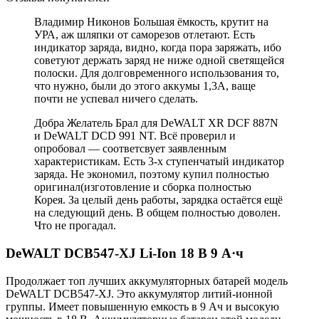
Владимир Никонов Большая ёмкость, крутит на
УРА, аж шляпки от саморезов отлетают. Есть
индикатор заряда, видно, когда пора заряжать, ибо
советуют держать заряд не ниже одной светящейся
полоски. Для долговременного использования то,
что нужно, были до этого аккумы 1,3А, ваще
почти не успевал ничего сделать.
Добра Желатель Брал для DeWALT XR DCF 887N
и DeWALT DCD 991 NT. Всё проверил и
опробовал — соответсвует заявленным
характеристикам. Есть 3-х ступенчатый индикатор
заряда. Не экономил, поэтому купил полностью
оригинал(изготовление и сборка полностью
Корея. За целый день работы, зарядка остаётся ещё
на следующий день. В общем полностью доволен.
Что не прогадал.
DeWALT DCB547-XJ Li-Ion 18 В 9 А·ч
Продолжает топ лучших аккумуляторных батарей модель
DeWALT DCB547-XJ. Это аккумулятор литий-ионной
группы. Имеет повышенную емкость в 9 Ач и высокую