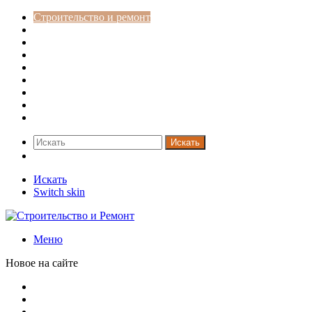
Строительство и ремонт
Советы
Дача
Двери
Окна
Заборы
Интерьер и дизайн
Кредиты
Новости
Искать
Switch skin
Искать
Switch skin
Меню
Новое на сайте
Металлические трубы для заборов
Металлические столбы для забора
Как меняются требования к душевым зонам в