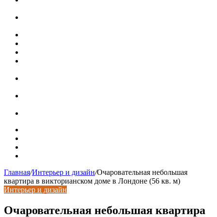
при расположении над стиральной машиной
Доллар выше 82, евро выше 94: что происходит с
курсами валют в России
Курсы валют 8 августа: рубль упал к доллару и евро
Металлические трубы для заборов
Металлические столбы для забора
Как меняются требования к душевым зонам в
современных интерьерах
Современный интерьер с уникальным расписным
потолком в Турине
Идеальное взаимодействие с задним двориком:
викторианский дом в Лондоне
Россияне стали реже хранить деньги в банках
Карта сайта
Контакты
Установка сайта
Хостинг сайта
Главная
/
Интерьер и дизайн
/
Очаровательная небольшая
квартира в викторианском доме в Лондоне (56 кв. м)
Интерьер и дизайн
Очаровательная небольшая квартира