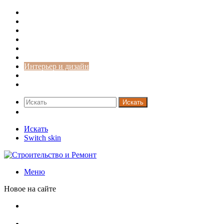
Строительство и ремонт
Советы
Дача
Двери
Окна
Заборы
Интерьер и дизайн
Кредиты
Новости
Искать
Switch skin
Искать
Switch skin
Меню
Новое на сайте
Ремонт чугунной ванны своими руками:
распространенные повреждения и их устранение
Раковина-кувшинка: советы по выбору и по установке