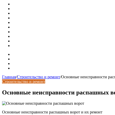
Установка кондиционера своими руками: монтажный инс
Септики ДКС (КЛЕН): устройство, обзор модельного ряда
Курсы валют 7 августа: рубль рухнул ко всем основным 
«Черные лебеди» могут укрепить доллар до 100 рублей: п
Металлические колпаки на столбы забора
Крышки для столбов забора
Новая жизнь дома в стиле mid-century в Калифорнии
Невероятная квартира в обычном шведской доме (71 кв. м
Путин продлил «гаражную амнистию» до 2031 года
Рынок коммерческой недвижимости в поисках баланса
Карта сайта
Контакты
Установка сайта
Хостинг сайта
Главная
/
Строительство и ремонт
/
Основные неисправности рас
Строительство и ремонт
Основные неисправности распашных в
Основные неисправности распашных ворот и их ремонт