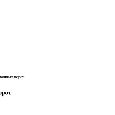
труктаж + требования и нюансы установки
, достоинства и недостатки
валютам
рогноз до конца лета
)
пашных ворот
орот