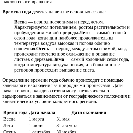
наклон ее оси вращения.
Времена года
делятся на четыре основных сезона:
Весна
— период после зимы и перед летом.
Характеризуется потеплением, ростом растительности и
пробуждением живой природы.
Лето
— самый теплый
сезон года, когда дни наиболее продолжительны,
температура воздуха высокая и погода обычно
солнечная.
Осень
— период между летом и зимой, когда
происходит постепенное охлаждение и опадание
листьев с деревьев.
Зима
— самый холодный сезон года,
когда температура воздуха низкая, и в большинстве
регионов происходит выпадение снега.
Определение времени года обычно происходит с помощью
календаря и наблюдения за природными процессами. Даты
начала и конца каждого сезона могут незначительно
варьироваться в зависимости от географического положения и
климатических условий конкретного региона.
Время года
Дата начала
Дата окончания
Весна
1 марта
31 мая
Лето
1 июня
31 августа
Осень
1 сентября
30 ноября