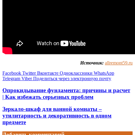
Источник:
allremont59.ru
Facebook
Twitter
Вконтакте
Одноклассники
WhatsApp
Telegram
Viber
Поделиться через электронную почту
Опрокидывание фундамента: причины и расчет
| Как избежать серьезных проблем
Зеркало-шкаф для ванной комнаты –
утилитарность и декоративность в одном
предмете
Добавить комментарий