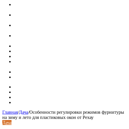
Установка кондиционера своими руками: монтажный
инструктаж + требования и нюансы установки
Септики ДКС (КЛЕН): устройство, обзор модельного
ряда, достоинства и недостатки
Курсы валют 7 августа: рубль рухнул ко всем основным
валютам
«Черные лебеди» могут укрепить доллар до 100 рублей:
прогноз до конца лета
Металлические колпаки на столбы забора
Крышки для столбов забора
Новая жизнь дома в стиле mid-century в Калифорнии
Невероятная квартира в обычном шведской доме (71 кв.
м)
Путин продлил «гаражную амнистию» до 2031 года
Рынок коммерческой недвижимости в поисках баланса
Карта сайта
Контакты
Установка сайта
Хостинг сайта
Главная
/
Дача
/
Особенности регулировки режимов фурнитуры
на зиму и лето для пластиковых окон от Рехау
Дача