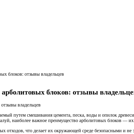
ри расположении над стиральной машиной
 валют в России
х интерьерах
ом в Турине
вых блоков: отзывы владельцев
 арболитовых блоков: отзывы владельце
аемый путем смешивания цемента, песка, воды и опилок древес
алуй, наиболее важное преимущество арболитовых блоков — их 
ых отходов, что делает их окружающей среде безопасными и не