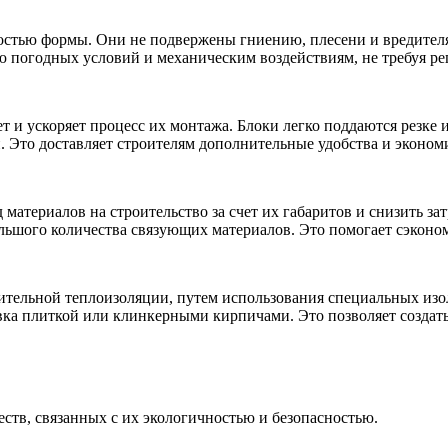
стью формы. Они не подвержены гниению, плесени и вредителям
 погодных условий и механическим воздействиям, не требуя ре
и ускоряет процесс их монтажа. Блоки легко поддаются резке и
 Это доставляет строителям дополнительные удобства и экономи
материалов на строительство за счет их габаритов и снизить за
льшого количества связующих материалов. Это помогает сэкономи
тельной теплоизоляции, путем использования специальных изо
овка плиткой или клинкерными кирпичами. Это позволяет созда
ств, связанных с их экологичностью и безопасностью.