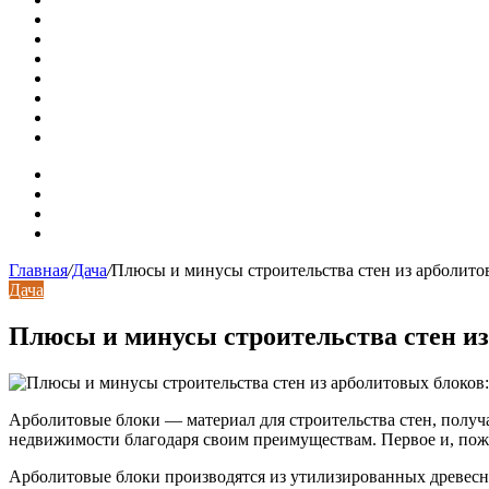
Раковина-кувшинка: советы по выбору и по установке п
Доллар выше 82, евро выше 94: что происходит с курсами
Курсы валют 8 августа: рубль упал к доллару и евро
Металлические трубы для заборов
Металлические столбы для забора
Как меняются требования к душевым зонам в современны
Современный интерьер с уникальным расписным потолк
Карта сайта
Контакты
Установка сайта
Хостинг сайта
Главная
/
Дача
/
Плюсы и минусы строительства стен из арболито
Дача
Плюсы и минусы строительства стен из
Арболитовые блоки — материал для строительства стен, получ
недвижимости благодаря своим преимуществам. Первое и, пож
Арболитовые блоки производятся из утилизированных древесн