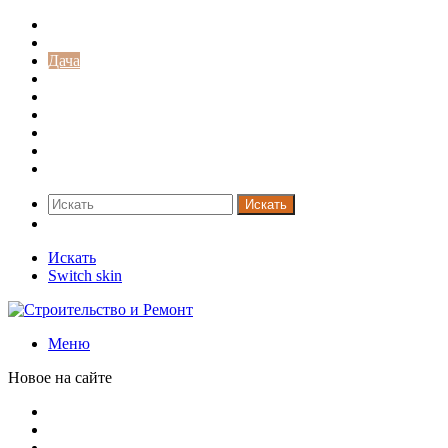
Строительство и ремонт
Советы
Дача
Двери
Окна
Заборы
Интерьер и дизайн
Кредиты
Новости
Искать
Switch skin
Искать
Switch skin
Меню
Новое на сайте
В Минстрое сравнили качество жилья в Нью-Йорке и Рос
Московская вторичка стремительно дорожает
Ремонт чугунной ванны своими руками: распространенн