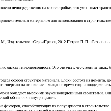
твлено непосредственно на месте стройки, что уменьшает транс
ривлекательным материалом для использования в строительстве,
М., Издательство «СтройПресс», 2012.Петров П. П. «Безопаснос
х низкая теплопроводность. Это означает, что стены из таких 
одаря особой структуре материала. Блоки состоят из цемента, 
ить энергию на отопление в холодное время года и поддержива
 блоки обладают высокими звукоизоляционными свойствами. Он
еской обстановки внутри здания.
из факторов, способствующих их популярности в строительстве.
ением для многих строителей и владельцев недвижимости.