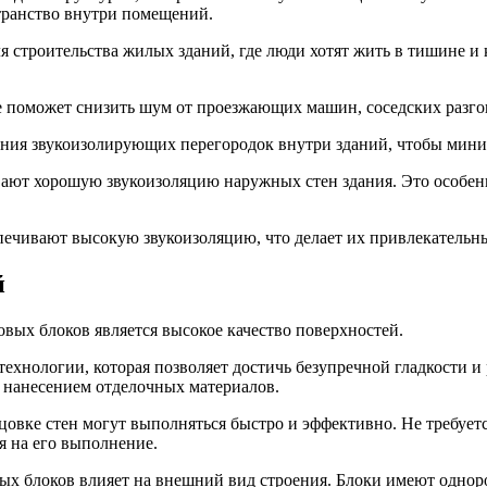
странство внутри помещений.
 строительства жилых зданий, где люди хотят жить в тишине и 
ме поможет снизить шум от проезжающих машин, соседских разго
дания звукоизолирующих перегородок внутри зданий, чтобы мин
вают хорошую звукоизоляцию наружных стен здания. Это особенн
ечивают высокую звукоизоляцию, что делает их привлекательным
й
вых блоков является высокое качество поверхностей.
хнологии, которая позволяет достичь безупречной гладкости и 
 нанесением отделочных материалов.
цовке стен могут выполняться быстро и эффективно. Не требует
я на его выполнение.
вых блоков влияет на внешний вид строения. Блоки имеют одноро