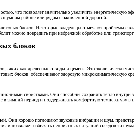
остью, что позволяет значительно увеличить энергетическую эф
я в шумном районе или рядом с оживленной дорогой.
болитовых блоков. Некоторые владельцы отмечают проблемы с вл
болит можно повредить при небрежной обработке или транспорт
вых блоков
в, таких как древесные отходы и цемент. Это экологически чис
итовых блоков, обеспечивают здоровую микроклиматическую ср
ционными свойствами. Они способны сохранять тепло внутри зд
ие в зимний период и поддерживать комфортную температуру в п
ией. Они хорошо поглощают звуковые вибрации и шум, предотвр
ия и позволяет избежать неприятных ситуаций соседского шума