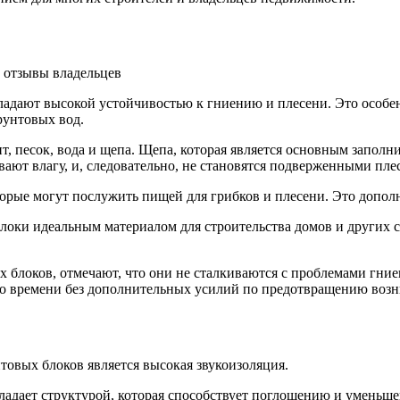
ладают высокой устойчивостью к гниению и плесени. Это особе
рунтовых вод.
т, песок, вода и щепа. Щепа, которая является основным запол
вают влагу, и, следовательно, не становятся подверженными пл
торые могут послужить пищей для грибков и плесени. Это дополн
блоки идеальным материалом для строительства домов и других
 блоков, отмечают, что они не сталкиваются с проблемами гние
ого времени без дополнительных усилий по предотвращению воз
товых блоков является высокая звукоизоляция.
ладает структурой, которая способствует поглощению и уменьше