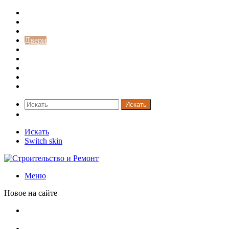
Строительство и ремонт
Советы
Дача
Двери
Окна
Заборы
Интерьер и дизайн
Кредиты
Новости
Искать
Switch skin
Искать
Switch skin
Меню
Новое на сайте
Установка кондиционера своими руками: монтажный
инструктаж + требования и нюансы установки
Септики ДКС (КЛЕН): устройство, обзор модельного