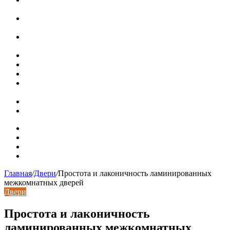
ряда, достоинства и недостатки
Курсы валют 7 августа: рубль рухнул ко всем основным
валютам
«Черные лебеди» могут укрепить доллар до 100 рублей:
прогноз до конца лета
Металлические колпаки на столбы забора
Крышки для столбов забора
Новая жизнь дома в стиле mid-century в Калифорнии
Невероятная квартира в обычном шведской доме (71 кв.
м)
Путин продлил «гаражную амнистию» до 2031 года
Рынок коммерческой недвижимости в поисках баланса
Карта сайта
Контакты
Установка сайта
Хостинг сайта
Главная
/
Двери
/
Простота и лаконичность ламинированных
межкомнатных дверей
Двери
Простота и лаконичность
ламинированных межкомнатных