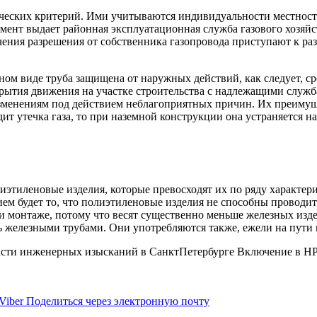
ических критерий. Ими учитываются индивидуальности местност
мент выдает районная эксплуатационная служба газового хозяйст
ения разрешения от собственника газопровода приступают к ра
ном виде труба защищена от наружных действий, как следует, с
крытия движения на участке строительства с надлежащими служб
зменениям под действием неблагоприятных причин. Их преимуще
дит утечка газа, то при наземной конструкции она устраняется 
тиленовые изделия, которые превосходят их по ряду характери
м будет то, что полиэтиленовые изделия не способны проводить
 монтаже, потому что весят существенно меньше железных изде
лишь железными трубами. Они употребляются также, ежели на пут
ласти инженерных изысканий в СанктПетербурге Включение в Н
Viber
Поделиться через электронную почту