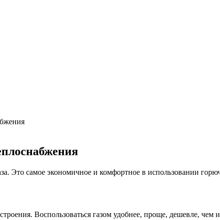
бласть применения, преимущества
ки + расчеты параметров
 выгодный обмен
абжения
теплоснабжения
а. Это самое экономичное и комфортное в использовании горюч
 строения. Воспользоваться газом удобнее, проще, дешевле, чем