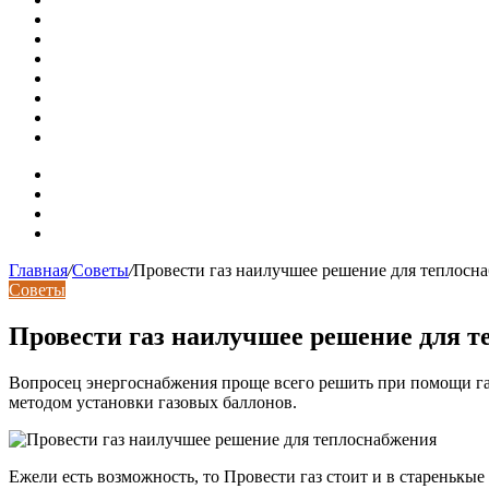
Рынок коммерческой недвижимости в поисках баланса
Водопроводные медные трубы: маркировка сортамента, о
Гидрострелка для отопления: назначение + схема установ
Почему курс доллара в одном городе разный: где искать
Курсы валют 6 августа: доллар и евро дешевеют
Колпаки на столбы для забора
Кирпичные столбы для ворот
Карта сайта
Контакты
Установка сайта
Хостинг сайта
Главная
/
Советы
/
Провести газ наилучшее решение для теплосн
Советы
Провести газ наилучшее решение для 
Вопросец энергоснабжения проще всего решить при помощи газ
методом установки газовых баллонов.
Ежели есть возможность, то Провести газ стоит и в старенькые