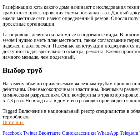
Газификацию хоть какого дома начинают с исследования техн
грамотного проектирования схемы поставки газа. Данный доку
ежели местные сети имеют определенный резерв. Опосля получ
проектные организации.
Газопроводы делятся на наземные и подземные виды. В подзем
землей нужно иметь план местности, также согласование пере
надежен и долговечен. Наземные конструкции подвергаются и
доступность для зрительного осмотра, ремонта. Ежели происхо
намного меньше, чем подземный.
Выбор труб
На замену обычно применяемым железным трубам пришли полиэ
действиям. Они высокопрочны и эластичны. Значимым различие
химическим разрушениям. Они комфортны в транспортировке и
в 2-3 раза. Но ввод газа в дом и его разводка производится 
Tagged Включение в национальный реестр специалистов в об
термоблоков
Источник
Facebook
Twitter
Вконтакте
Одноклассники
WhatsApp
Telegram