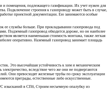
и и помещения, подлежащего газификации. Их учет нужен для
ва. Подключение строения к газопроводу может быть в случае,
зработке проектной документации. Ею занимаются особые
рок ее службы больше. При прокладывании газопровода под
ами. Подземный газопровод обходится дороже, но он наиболее
ством является наименьшая стоимость монтажа, также легкая
наиболее оперативно. Наземный газопровод занимает площадь
стик. Это высочайшая устойчивость к хим и механическим
 электричество, вследствие чего же они не подвергаются
лий. Они превосходят железные трубы по сроку эксплуатации
и имеются преграды, естественные либо искусственные.
РС изысканий в СПб, Строим несъемную опалубку из