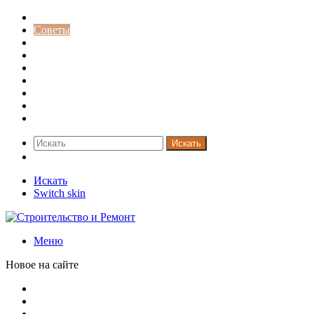
Строительство и ремонт
Советы
Дача
Двери
Окна
Заборы
Интерьер и дизайн
Кредиты
Новости
Искать
Switch skin
Искать
Switch skin
Меню
Новое на сайте
Новая жизнь дома в стиле mid-century в Калифорнии
Невероятная квартира в обычном шведской доме (71 кв. м
Путин продлил «гаражную амнистию» до 2031 года