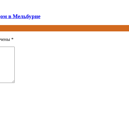
дом в Мельбурне
ечены
*