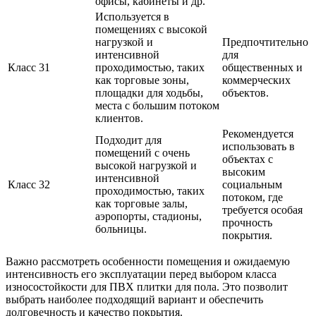
офисы, кабинеты и др.
Используется в
помещениях с высокой
нагрузкой и
Предпочтительно
интенсивной
для
Класс 31
проходимостью, таких
общественных и
как торговые зоны,
коммерческих
площадки для ходьбы,
объектов.
места с большим потоком
клиентов.
Рекомендуется
Подходит для
использовать в
помещений с очень
объектах с
высокой нагрузкой и
высоким
интенсивной
Класс 32
социальным
проходимостью, таких
потоком, где
как торговые залы,
требуется особая
аэропорты, стадионы,
прочность
больницы.
покрытия.
Важно рассмотреть особенности помещения и ожидаемую
интенсивность его эксплуатации перед выбором класса
износостойкости для ПВХ плитки для пола. Это позволит
выбрать наиболее подходящий вариант и обеспечить
долговечность и качество покрытия.