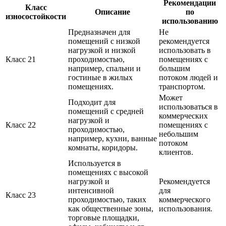
Рекомендации
Класс
Описание
по
износостойкости
использованию
Предназначен для
Не
помещений с низкой
рекомендуется
нагрузкой и низкой
использовать в
Класс 21
проходимостью,
помещениях с
например, спальни и
большим
гостиные в жилых
потоком людей и
помещениях.
транспортом.
Может
Подходит для
использоваться в
помещений с средней
коммерческих
нагрузкой и
Класс 22
помещениях с
проходимостью,
небольшим
например, кухни, ванные
потоком
комнаты, коридоры.
клиентов.
Используется в
помещениях с высокой
нагрузкой и
Рекомендуется
интенсивной
для
Класс 23
проходимостью, таких
коммерческого
как общественные зоны,
использования.
торговые площадки,