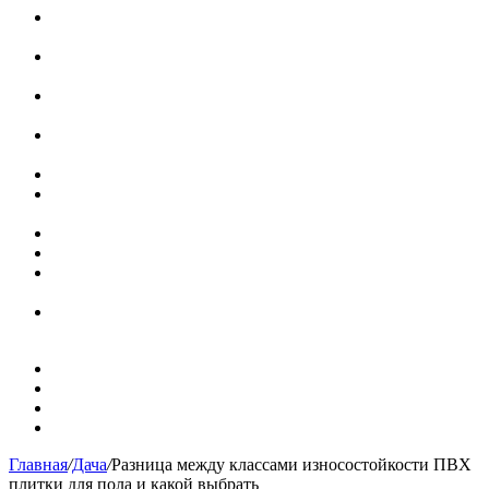
Как проверить заземление в розетке: способы проверки
с помощью приборов
Виды и типы выключателей света: обзор по вариантам
подключения + разбор популярных брендов
Bankiros запустил интерактивный спецпроект для
защиты подростков от дропперства
Кому можно и кому нельзя переводить деньги из России
за границу в 2026 году
Где снять квартиру в Вологде на длительный срок
Выбираем технические двери с эффективной шумо- и
теплоизоляцией
Наконечники для столбов забора
Наборные столбы для забора
Приглушенная обстановка в дизайне горного дома в
Колорадо
Старинная шведская дача 17 века с душевными
интерьерами
Карта сайта
Контакты
Установка сайта
Хостинг сайта
Главная
/
Дача
/
Разница между классами износостойкости ПВХ
плитки для пола и какой выбрать