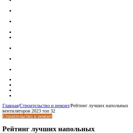
Колорадо
Старинная шведская дача 17 века с душевными
интерьерами
В Минстрое сравнили качество жилья в Нью-Йорке и
России
Московская вторичка стремительно дорожает
Ремонт чугунной ванны своими руками:
распространенные повреждения и их устранение
Раковина-кувшинка: советы по выбору и по установке
при расположении над стиральной машиной
Доллар выше 82, евро выше 94: что происходит с
курсами валют в России
Курсы валют 8 августа: рубль упал к доллару и евро
Карта сайта
Контакты
Установка сайта
Хостинг сайта
Главная
/
Строительство и ремонт
/
Рейтинг лучших напольных
вентиляторов 2023 топ 32
Строительство и ремонт
Рейтинг лучших напольных