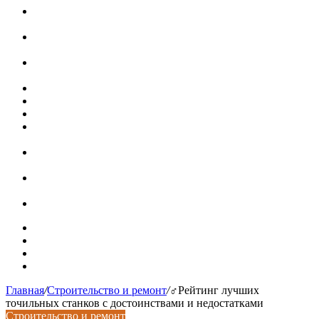
Ремонт чугунной ванны своими руками:
распространенные повреждения и их устранение
Раковина-кувшинка: советы по выбору и по установке
при расположении над стиральной машиной
Доллар выше 82, евро выше 94: что происходит с
курсами валют в России
Курсы валют 8 августа: рубль упал к доллару и евро
Металлические трубы для заборов
Металлические столбы для забора
Как меняются требования к душевым зонам в
современных интерьерах
Современный интерьер с уникальным расписным
потолком в Турине
Идеальное взаимодействие с задним двориком:
викторианский дом в Лондоне
Россияне стали реже хранить деньги в банках
Карта сайта
Контакты
Установка сайта
Хостинг сайта
Главная
/
Строительство и ремонт
/
‍♂️Рейтинг лучших
точильных станков с достоинствами и недостатками
Строительство и ремонт