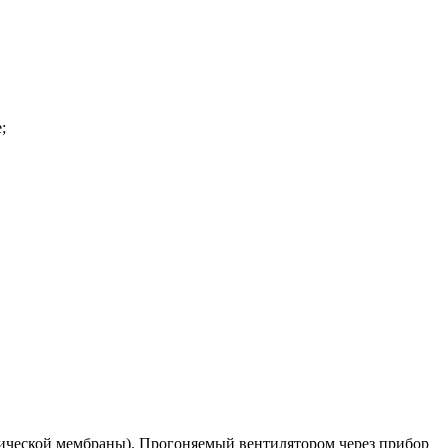
;
мической мембраны). Прогоняемый вентилятором через прибор