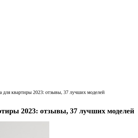
ьше машино-мест
а борщевик на частном участке
труктаж + требования и нюансы установки
, достоинства и недостатки
валютам
рогноз до конца лета
а для квартиры 2023: отзывы, 37 лучших моделей
ртиры 2023: отзывы, 37 лучших моделей