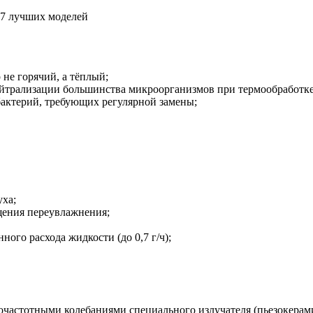
 не горячий, а тёплый;
нейтрализации большинства микроорганизмов при термообработке
бактерий, требующих регулярной замены;
уха;
щения переувлажнения;
ого расхода жидкости (до 0,7 г/ч);
кочастотными колебаниями специального излучателя (пьезокера