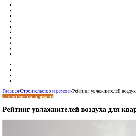
Россияне стали реже хранить деньги в банках
СМИ: девелоперов в Москве обязали строить в разы бол
В Подмосковье впервые с помощью ИИ выписали штраф з
Установка кондиционера своими руками: монтажный инс
Септики ДКС (КЛЕН): устройство, обзор модельного ряда
Курсы валют 7 августа: рубль рухнул ко всем основным 
«Черные лебеди» могут укрепить доллар до 100 рублей: п
Металлические колпаки на столбы забора
Крышки для столбов забора
Новая жизнь дома в стиле mid-century в Калифорнии
Карта сайта
Контакты
Установка сайта
Хостинг сайта
Главная
/
Строительство и ремонт
/
Рейтинг увлажнителей воздух
Строительство и ремонт
Рейтинг увлажнителей воздуха для ква