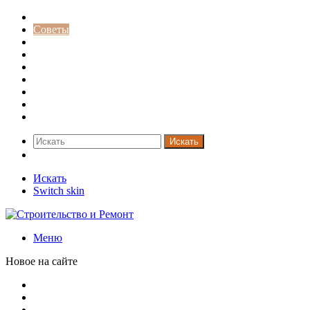
Строительство и ремонт
Советы
Дача
Двери
Окна
Заборы
Интерьер и дизайн
Кредиты
Новости
Искать
Switch skin
Искать
Switch skin
Меню
Новое на сайте
Новая жизнь дома в стиле mid-century в Калифорнии
Невероятная квартира в обычном шведской доме (71 кв. м
Путин продлил «гаражную амнистию» до 2031 года