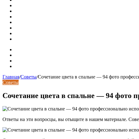
Рынок коммерческой недвижимости в поисках баланса
Водопроводные медные трубы: маркировка сортамента, о
Гидрострелка для отопления: назначение + схема установ
Почему курс доллара в одном городе разный: где искать
Курсы валют 6 августа: доллар и евро дешевеют
Колпаки на столбы для забора
Кирпичные столбы для ворот
Карта сайта
Контакты
Установка сайта
Хостинг сайта
Главная
/
Советы
/
Сочетание цвета в спальне — 94 фото профес
Советы
Сочетание цвета в спальне — 94 фото
Ответы на эти вопросцы, вы отыщите в нашем материале. Сов