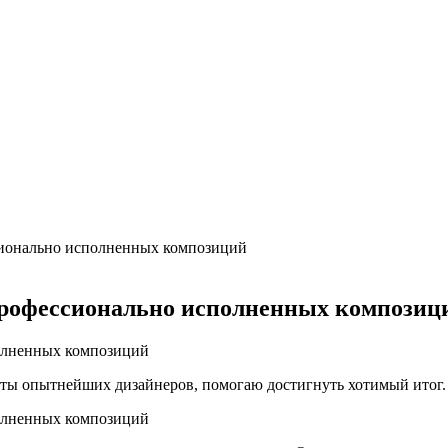
бласть применения, преимущества
ки + расчеты параметров
 выгодный обмен
сионально исполненных композиций
 профессионально исполненных композиц
еты опытнейших дизайнеров, помогаю достигнуть хотимый итог.