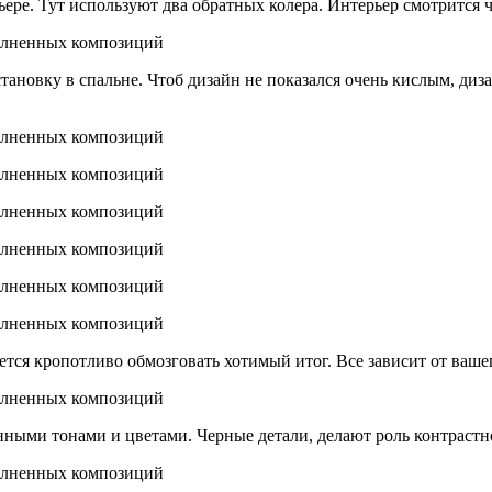
ере. Тут используют два обратных колера. Интерьер смотрится ч
ановку в спальне. Чтоб дизайн не показался очень кислым, ди
тся кропотливо обмозговать хотимый итог. Все зависит от вашег
ными тонами и цветами. Черные детали, делают роль контрастн