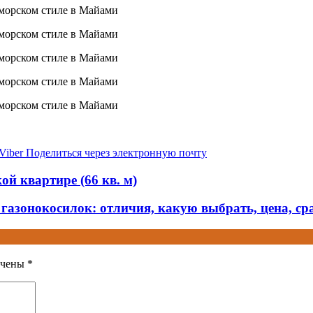
Viber
Поделиться через электронную почту
й квартире (66 кв. м)
азонокосилок: отличия, какую выбрать, цена, ср
ечены
*