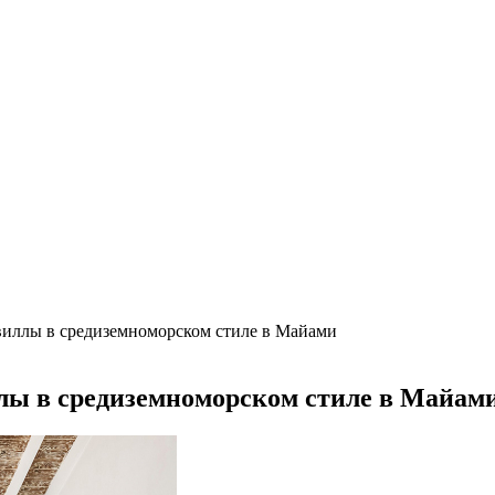
ьше машино-мест
а борщевик на частном участке
труктаж + требования и нюансы установки
, достоинства и недостатки
валютам
рогноз до конца лета
виллы в средиземноморском стиле в Майами
лы в средиземноморском стиле в Майам