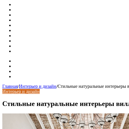
Россияне стали реже хранить деньги в банках
СМИ: девелоперов в Москве обязали строить в разы бол
В Подмосковье впервые с помощью ИИ выписали штраф з
Установка кондиционера своими руками: монтажный инс
Септики ДКС (КЛЕН): устройство, обзор модельного ряда
Курсы валют 7 августа: рубль рухнул ко всем основным 
«Черные лебеди» могут укрепить доллар до 100 рублей: п
Металлические колпаки на столбы забора
Крышки для столбов забора
Новая жизнь дома в стиле mid-century в Калифорнии
Карта сайта
Контакты
Установка сайта
Хостинг сайта
Главная
/
Интерьер и дизайн
/
Стильные натуральные интерьеры 
Интерьер и дизайн
Стильные натуральные интерьеры вил