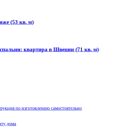
же (53 кв. м)
спальни: квартира в Швеции (71 кв. м)
трукция по изготовлению самостоятельно
нту дома