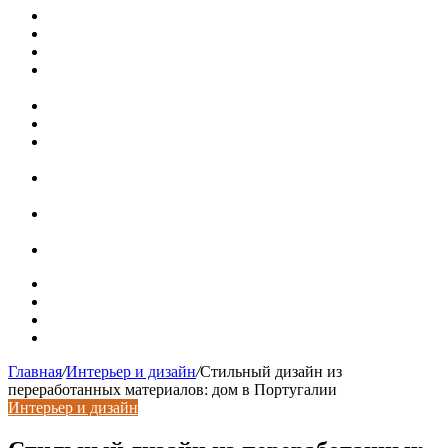
Металлические колпаки на столбы забора
Крышки для столбов забора
Новая жизнь дома в стиле mid-century в Калифорнии
Невероятная квартира в обычном шведской доме (71 кв.
м)
Путин продлил «гаражную амнистию» до 2031 года
Рынок коммерческой недвижимости в поисках баланса
Водопроводные медные трубы: маркировка сортамента,
область применения, преимущества
Гидрострелка для отопления: назначение + схема
установки + расчеты параметров
Почему курс доллара в одном городе разный: где искать
выгодный обмен
Курсы валют 6 августа: доллар и евро дешевеют
Карта сайта
Контакты
Установка сайта
Хостинг сайта
Главная
/
Интерьер и дизайн
/
Стильный дизайн из
переработанных материалов: дом в Португалии
Интерьер и дизайн