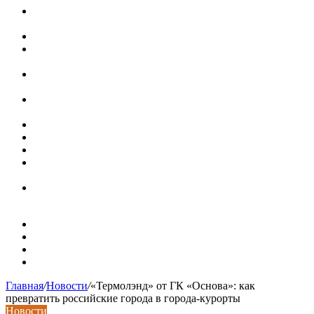
В Минстрое сравнили качество жилья в Нью-Йорке и
России
Московская вторичка стремительно дорожает
Ремонт чугунной ванны своими руками:
распространенные повреждения и их устранение
Раковина-кувшинка: советы по выбору и по установке
при расположении над стиральной машиной
Доллар выше 82, евро выше 94: что происходит с
курсами валют в России
Курсы валют 8 августа: рубль упал к доллару и евро
Металлические трубы для заборов
Металлические столбы для забора
Как меняются требования к душевым зонам в
современных интерьерах
Современный интерьер с уникальным расписным
потолком в Турине
Карта сайта
Контакты
Установка сайта
Хостинг сайта
Главная
/
Новости
/
«Термолэнд» от ГК «Основа»: как
превратить российские города в города-курорты
Новости