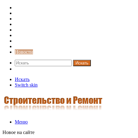
Строительство и ремонт
Советы
Дача
Двери
Окна
Заборы
Интерьер и дизайн
Кредиты
Новости
Искать
Switch skin
Искать
Switch skin
Меню
Новое на сайте