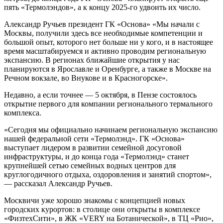
пять «Термолэндов», а к концу 2025-го удвоить их число.
Александр Ручьев президент ГК «Основа» «Мы начали с
Москвы, получили здесь все необходимые компетенции и
большой опыт, которого нет больше ни у кого, и в настоящее
время масштабируемся и активно проводим региональную
экспансию. В регионах ближайшие открытия у нас
планируются в Ярославле и Оренбурге, а также в Москве на
Речном вокзале, во Внукове и в Красногорске».
Недавно, а если точнее — 5 октября, в Пензе состоялось
открытие первого для компании регионального термального
комплекса.
«Сегодня мы официально начинаем региональную экспансию
нашей федеральной сети «Термолэнд». ГК «Основа»
выступает лидером в развитии семейной досуговой
инфраструктуры, и до конца года «Термолэнд» станет
крупнейшей сетью семейных водных центров для
круглогодичного отдыха, оздоровления и занятий спортом»,
— рассказал Александр Ручьев.
Москвичи уже хорошо знакомы с концепцией новых
городских курортов: в столице они открыты в комплексе
«ФизтехСити», в ЖК «VERY на Ботанической», в ТЦ «Рио»,