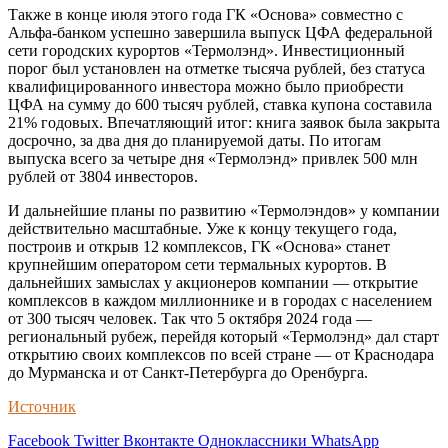
Также в конце июля этого года ГК «Основа» совместно с
Альфа-банком успешно завершила выпуск ЦФА федеральной
сети городских курортов «Термолэнд». Инвестиционный
порог был установлен на отметке тысяча рублей, без статуса
квалифицированного инвестора можно было приобрести
ЦФА на сумму до 600 тысяч рублей, ставка купона составила
21% годовых. Впечатляющий итог: книга заявок была закрыта
досрочно, за два дня до планируемой даты. По итогам
выпуска всего за четыре дня «Термолэнд» привлек 500 млн
рублей от 3804 инвесторов.
И дальнейшие планы по развитию «Термолэндов» у компании
действительно масштабные. Уже к концу текущего года,
построив и открыв 12 комплексов, ГК «Основа» станет
крупнейшим оператором сети термальных курортов. В
дальнейших замыслах у акционеров компании — открытие
комплексов в каждом миллионнике и в городах с населением
от 300 тысяч человек. Так что 5 октября 2024 года —
региональный рубеж, перейдя который «Термолэнд» дал старт
открытию своих комплексов по всей стране — от Краснодара
до Мурманска и от Санкт-Петербурга до Оренбурга.
Источник
Facebook
Twitter
Вконтакте
Одноклассники
WhatsApp