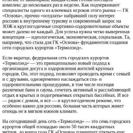
комплекс до нескольких раз в неделю. Как подчеркивают
специалисты одного из ключевых игроков этого рынка — ГК
«Основа», прочно «оседлать» набравший силу интерес
россиян к внутреннему туризму и современный запрос на
ЗОЖ и круглогодичные спортивно-оздоровительные объекты
может далеко не каждый. Для успеха нужна четко выверенная
концепция — идеологическая, экономическая, социальная. Та,
например, что стала для ГК «Основа» фундаментом создания
сети городских курортов «Термолэнд».
Если вкратце, федеральная сеть городских курортов
«Термолэнд» — это принципиально новый подход к
организации досуга и оздоровления жителей крупных
городов. Он, этот подход, позволяет проводить время с семьей
и с друзьями, одновременно наслаждаться спа- и
оздоровительными процедурами, в том числе посещая
различные бани и сауны, сочетать активный и расслабляющий
отдых в крытых и подогреваемых открытых бассейнах. И все
— рядом с домом, и все — в круглогодичном режиме, что
особенно важно для россиян, большая часть которых живет
отнюдь не в мягком южном климате.
На сегодняшний день сеть «Термолэнд» — это семь городских
курортов общей площадью около 50 тысяч квадратных
метров, до конца года ГК «Основа» планирует открыть еще