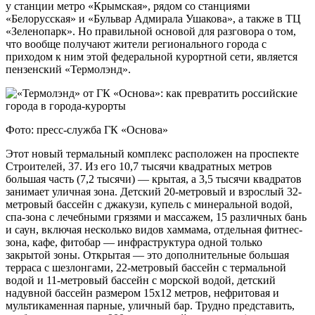
у станции метро «Крымская», рядом со станциями
«Белорусская» и «Бульвар Адмирала Ушакова», а также в ТЦ
«Зеленопарк». Но правильной основой для разговора о том,
что вообще получают жители регионального города с
приходом к ним этой федеральной курортной сети, является
пензенский «Термолэнд».
Фото: пресс-служба ГК «Основа»
Этот новый термальный комплекс расположен на проспекте
Строителей, 37. Из его 10,7 тысячи квадратных метров
большая часть (7,2 тысячи) — крытая, а 3,5 тысячи квадратов
занимает уличная зона. Детский 20-метровый и взрослый 32-
метровый бассейн с джакузи, купель с минеральной водой,
спа-зона с лечебными грязями и массажем, 15 различных бань
и саун, включая несколько видов хаммама, отдельная фитнес-
зона, кафе, фитобар — инфраструктура одной только
закрытой зоны. Открытая — это дополнительные большая
терраса с шезлонгами, 22-метровый бассейн с термальной
водой и 11-метровый бассейн с морской водой, детский
надувной бассейн размером 15х12 метров, нефритовая и
мультикаменная парные, уличный бар. Трудно представить,