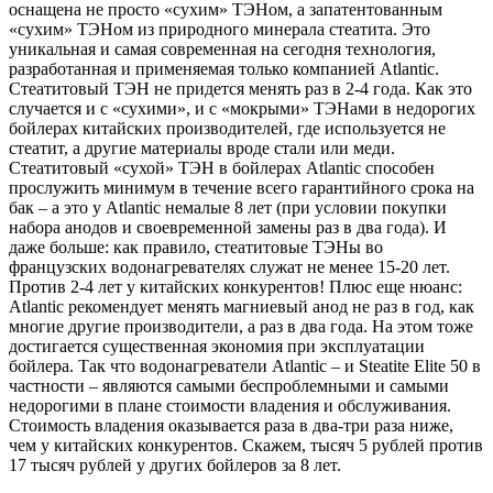
оснащена не просто «сухим» ТЭНом, а запатентованным
«сухим» ТЭНом из природного минерала стеатита. Это
уникальная и самая современная на сегодня технология,
разработанная и применяемая только компанией Atlantic.
Стеатитовый ТЭН не придется менять раз в 2-4 года. Как это
случается и с «сухими», и с «мокрыми» ТЭНами в недорогих
бойлерах китайских производителей, где используется не
стеатит, а другие материалы вроде стали или меди.
Стеатитовый «сухой» ТЭН в бойлерах Atlantic способен
прослужить минимум в течение всего гарантийного срока на
бак – а это у Atlantic немалые 8 лет (при условии покупки
набора анодов и своевременной замены раз в два года). И
даже больше: как правило, стеатитовые ТЭНы во
французских водонагревателях служат не менее 15-20 лет.
Против 2-4 лет у китайских конкурентов! Плюс еще нюанс:
Atlantic рекомендует менять магниевый анод не раз в год, как
многие другие производители, а раз в два года. На этом тоже
достигается существенная экономия при эксплуатации
бойлера. Так что водонагреватели Atlantic – и Steatite Elite 50 в
частности – являются самыми беспроблемными и самыми
недорогими в плане стоимости владения и обслуживания.
Стоимость владения оказывается раза в два-три раза ниже,
чем у китайских конкурентов. Скажем, тысяч 5 рублей против
17 тысяч рублей у других бойлеров за 8 лет.