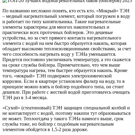
По названию несложно понять, кто есть кто. «Мокрый» ТЭН
– медный нагревательный элемент, который погружен в воду
и работает по типу кипятильника. Такие нагревательные
элементы характерны для многих накопительных и
практически всех проточных бойлеров. Это дешевые
устройства, но за счет прямого контакта нагревательного
элемента с водой на нем быстро образуется накипь, которая
обладает высокими теплоизоляционными свойствами, за счет
чего способность нагревать воду у ТЭНа уменьшается.
Придется постоянно увеличивать температуру, а это скажется
на сроке службы бойлера. Примечательно, что чем выше
температура нагрева, тем быстрее образуется накипь. Кроме
того, «мокрый» ТЭН подвержен электрохимической
коррозии. Если в квартире установлен фильтр на воду, то в
принципе можно взять и бойлер подобного типа, он стоит
дешевле. При работе с жесткой водой приготовьтесь очищать
ТЭН раз в 3-4 месяца.
«Сухой» (стеатиновый) ТЭН защищен специальной колбой и
не контактирует с водой, поэтому накипи тут образовываться
не может. Теплоотдача у такого ТЭНа намного выше, срок
службы тоже, но бойлер с подобным нагревательным
элементом обойдется в 1,5-2 раза дороже.