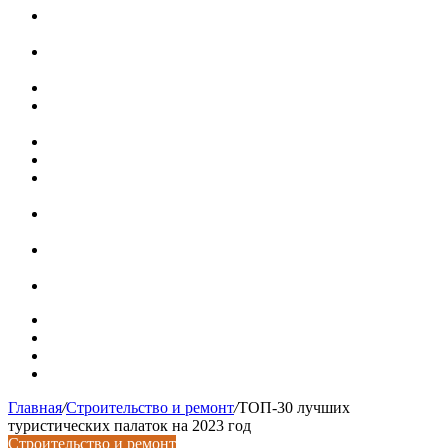
Bankiros запустил интерактивный спецпроект для
защиты подростков от дропперства
Кому можно и кому нельзя переводить деньги из России
за границу в 2026 году
Где снять квартиру в Вологде на длительный срок
Выбираем технические двери с эффективной шумо- и
теплоизоляцией
Наконечники для столбов забора
Наборные столбы для забора
Приглушенная обстановка в дизайне горного дома в
Колорадо
Старинная шведская дача 17 века с душевными
интерьерами
В Минстрое сравнили качество жилья в Нью-Йорке и
России
Московская вторичка стремительно дорожает
Карта сайта
Контакты
Установка сайта
Хостинг сайта
Главная
/
Строительство и ремонт
/
ТОП-30 лучших
туристических палаток на 2023 год
Строительство и ремонт