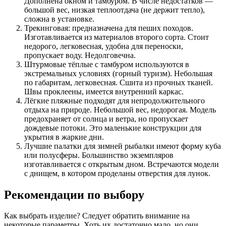
Дополнена окном и тамбуром. В числе недостатков —
большой вес, низкая теплоотдача (не держит тепло),
сложна в установке.
Трекинговая: предназначена для пеших походов.
Изготавливается из материалов второго сорта. Стоит
недорого, легковесная, удобна для переноски,
пропускает воду. Недолговечна.
Штурмовые тёплые с тамбуром используются в
экстремальных условиях (горный туризм). Небольшая
по габаритам, легковесная. Сшита из прочных тканей.
Швы проклеены, имеется внутренний каркас.
Лёгкие пляжные подходят для непродолжительного
отдыха на природе. Небольшой вес, недорогая. Модель
предохраняет от солнца и ветра, но пропускает
дождевые потоки. Это маленькие конструкции для
укрытия в жаркие дни.
Лучшие палатки для зимней рыбалки имеют форму куба
или полусферы. Большинство экземпляров
изготавливается с открытым дном. Встречаются модели
с днищем, в котором проделаны отверстия для лунок.
Рекомендации по выбору
Как выбрать изделие? Следует обратить внимание на
некоторые параметры. Хоть их достаточно мало, но они