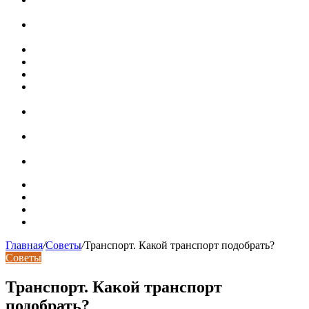
при расположении над стиральной машиной
Доллар выше 82, евро выше 94: что происходит с
курсами валют в России
Курсы валют 8 августа: рубль упал к доллару и евро
Металлические трубы для заборов
Металлические столбы для забора
Как меняются требования к душевым зонам в
современных интерьерах
Современный интерьер с уникальным расписным
потолком в Турине
Идеальное взаимодействие с задним двориком:
викторианский дом в Лондоне
Россияне стали реже хранить деньги в банках
Карта сайта
Контакты
Установка сайта
Хостинг сайта
Главная
/
Советы
/
Транспорт. Какой транспорт подобрать?
Советы
Транспорт. Какой транспорт
подобрать?