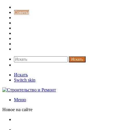
Строительство и ремонт
Советы
Дача
Двери
Окна
Заборы
Интерьер и дизайн
Кредиты
Новости
Искать
Switch skin
Искать
Switch skin
Меню
Новое на сайте
Ремонт чугунной ванны своими руками:
распространенные повреждения и их устранение
Раковина-кувшинка: советы по выбору и по установке