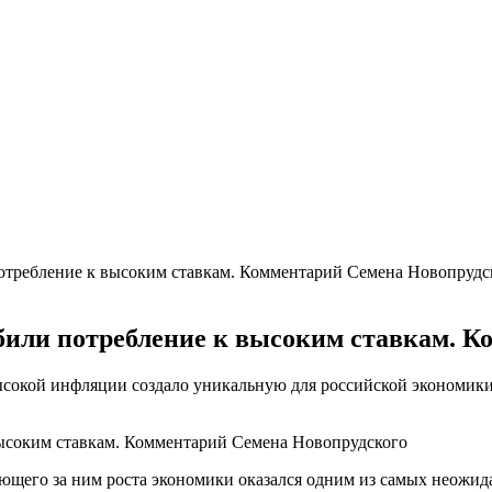
ьше машино-мест
а борщевик на частном участке
труктаж + требования и нюансы установки
, достоинства и недостатки
валютам
рогноз до конца лета
потребление к высоким ставкам. Комментарий Семена Новопрудс
обили потребление к высоким ставкам. 
высокой инфляции создало уникальную для российской экономик
ающего за ним роста экономики оказался одним из самых неожид