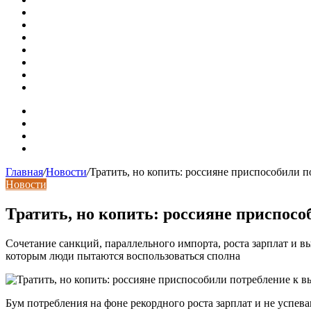
СМИ: девелоперов в Москве обязали строить в разы бол
В Подмосковье впервые с помощью ИИ выписали штраф з
Установка кондиционера своими руками: монтажный инс
Септики ДКС (КЛЕН): устройство, обзор модельного ряда
Курсы валют 7 августа: рубль рухнул ко всем основным 
«Черные лебеди» могут укрепить доллар до 100 рублей: п
Металлические колпаки на столбы забора
Карта сайта
Контакты
Установка сайта
Хостинг сайта
Главная
/
Новости
/
Тратить, но копить: россияне приспособили 
Новости
Тратить, но копить: россияне приспос
Сочетание санкций, параллельного импорта, роста зарплат и 
которым люди пытаются воспользоваться сполна
Бум потребления на фоне рекордного роста зарплат и не успев