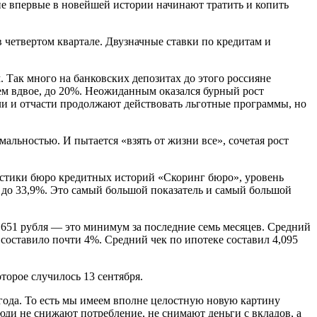
не впервые в новейшей истории начинают тратить и копить
 четвертом квартале. Двузначные ставки по кредитам и
 Так много на банковских депозитах до этого россияне
ем вдвое, до 20%. Неожиданным оказался бурный рост
али и отчасти продолжают действовать льготные программы, но
альностью. И пытается «взять от жизни все», сочетая рост
тистики бюро кредитных историй «Скоринг бюро», уровень
а, до 33,9%. Это самый большой показатель и самый большой
 651 рубля — это минимум за последние семь месяцев. Средний
 составило почти 4%. Средний чек по ипотеке составил 4,095
торое случилось 13 сентября.
 года. То есть мы имеем вполне целостную новую картину
люди не снижают потребление, не снимают деньги с вкладов, а