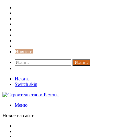
Строительство и ремонт
Советы
Дача
Двери
Окна
Заборы
Интерьер и дизайн
Кредиты
Новости
Искать
Switch skin
Искать
Switch skin
Меню
Новое на сайте
Современный интерьер с уникальным расписным потолк
Идеальное взаимодействие с задним двориком: викториа
Россияне стали реже хранить деньги в банках