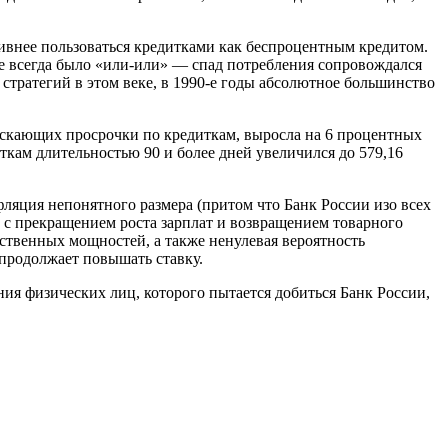
ктивнее пользоваться кредитками как беспроцентным кредитом.
ше всегда было «или-или» — спад потребления сопровождался
 стратегий в этом веке, в 1990-е годы абсолютное большинство
ускающих просрочки по кредиткам, выросла на 6 процентных
ткам длительностью 90 и более дней увеличился до 579,16
фляция непонятного размера (притом что Банк России изо всех
и с прекращением роста зарплат и возвращением товарного
ственных мощностей, а также ненулевая вероятность
продолжает повышать ставку.
ия физических лиц, которого пытается добиться Банк России,