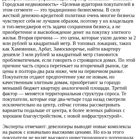
Городская недвижимость» «Целевая аудитория покупателей в
этом сегменте — это традиционно бизнесмены. В силу
жесткой денежно-кредитной политики очень многие бизнесы
чувствуют себя не лучшим образом, поэтому у их владельцев
и топ-менеджеров есть задачи сохранения бизнеса, а не
приобретение и высвобождение денег на покупку элитного
жилья. Вторая причина — это цены, которые ушли далеко за 2
млн рублей за квадратный метр. В топовых локациях, таких
как Хамовники, Арбат, Замоскворечье, найти квартиру
дешевле 3 млн рублей за квадратный метр становится
проблематичным, если говорить о строящихся домах. По этой
причине часть спроса перетекает на вторичный рынок, где
цены в полтора-два раза ниже, чем на первичном рынке.
Покупатели отдают предпочтение уже не новым, но
качественным элитным домам, приобретают за гораздо
меньший бюджет квартиру аналогичной площади. Третий
фактор — меняется территориальная структура спроса. Те
покупатели, которые еще два-четыре года назад смотрели
исключительно на центр, сейчас готовы рассматривать
варианты подальше от центра, в более зеленых районах с
хорошим благоустройством, с новой инфраструктурой».
Эксперты отмечают: девелоперы выводят новые комплексы
на рынок с изначально высокими ценами. Но из-за этого
покупатели не видят высокого инвестиционного потенциала