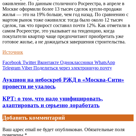
оживление. По данным столичного Росреестра, в апреле в
Москве оформили более 13 тысяч сделок купли-продажи
жилья — это на 19% больше, чем год назад. По сравнению с
мартом рынок тоже оживился: тогда было около 12 тысяч
сделок, так что прирост составил почти 12%. Как отметили в
самом Росреестре, это указывает на тенденцию, когда
покупатели квартир чаще предпочитают приобретать уже
готовое жилье, а не дожидаться завершения строительства.
Источник
Facebook
Twitter
Вконтакте
Одноклассники
WhatsApp
Telegram
Viber
Поделиться через электронную почту
Аукцион на небоскреб РЖД в «Москва-Сити»
провести не удалось
КРТ: о том, что надо унифицировать,
адаптировать и серьезно доработать
Добавить комментарий
Ваш адрес email не будет опубликован.
Обязательные поля
помечены
*