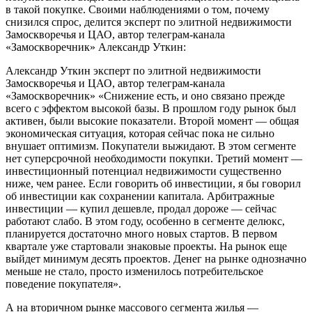
в такой покупке. Своими наблюдениями о том, почему
снизился спрос, делится эксперт по элитной недвижимости
Замоскворечья и ЦАО, автор телеграм-канала
«Замоскворечник» Александр Уткин:
Александр Уткин эксперт по элитной недвижимости
Замоскворечья и ЦАО, автор телеграм-канала
«Замоскворечник» «Снижение есть, и оно связано прежде
всего с эффектом высокой базы. В прошлом году рынок был
активен, были высокие показатели. Второй момент — общая
экономическая ситуация, которая сейчас пока не сильно
внушает оптимизм. Покупатели выжидают. В этом сегменте
нет суперсрочной необходимости покупки. Третий момент —
инвестиционный потенциал недвижимости существенно
ниже, чем ранее. Если говорить об инвестиции, я бы говорил
об инвестиции как сохранении капитала. Арбитражные
инвестиции — купил дешевле, продал дороже — сейчас
работают слабо. В этом году, особенно в сегменте делюкс,
планируется достаточно много новых стартов. В первом
квартале уже стартовали знаковые проекты. На рынок еще
выйдет минимум десять проектов. Денег на рынке однозначно
меньше не стало, просто изменилось потребительское
поведение покупателя».
А на вторичном рынке массового сегмента жилья —