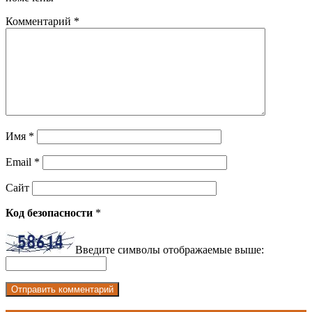
Комментарий
*
Имя
*
Email
*
Сайт
Код безопасности
*
Введите символы отображаемые выше: