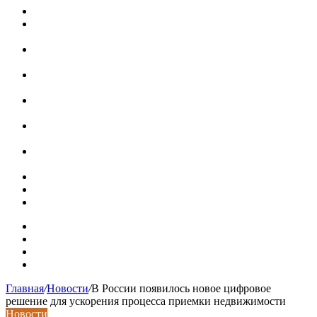
Россияне стали реже хранить деньги в банках
СМИ: девелоперов в Москве обязали строить в разы
больше машино-мест
В Подмосковье впервые с помощью ИИ выписали
штраф за борщевик на частном участке
Установка кондиционера своими руками: монтажный
инструктаж + требования и нюансы установки
Септики ДКС (КЛЕН): устройство, обзор модельного
ряда, достоинства и недостатки
Курсы валют 7 августа: рубль рухнул ко всем основным
валютам
«Черные лебеди» могут укрепить доллар до 100 рублей:
прогноз до конца лета
Металлические колпаки на столбы забора
Крышки для столбов забора
Новая жизнь дома в стиле mid-century в Калифорнии
Карта сайта
Контакты
Установка сайта
Хостинг сайта
Главная
/
Новости
/
В России появилось новое цифровое
решение для ускорения процесса приемки недвижимости
Новости