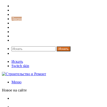
Строительство и ремонт
Советы
Дача
Двери
Окна
Заборы
Интерьер и дизайн
Кредиты
Новости
Искать
Switch skin
Искать
Switch skin
Меню
Новое на сайте
Доллар выше 82, евро выше 94: что происходит с
курсами валют в России
Курсы валют 8 августа: рубль упал к доллару и евро