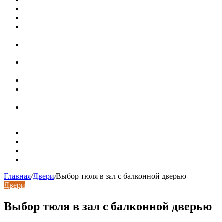
Металлические трубы для заборов
Металлические столбы для забора
Как меняются требования к душевым зонам в
современных интерьерах
Современный интерьер с уникальным расписным
потолком в Турине
Идеальное взаимодействие с задним двориком:
викторианский дом в Лондоне
Россияне стали реже хранить деньги в банках
СМИ: девелоперов в Москве обязали строить в разы
больше машино-мест
В Подмосковье впервые с помощью ИИ выписали
штраф за борщевик на частном участке
Карта сайта
Контакты
Установка сайта
Хостинг сайта
Главная
/
Двери
/
Выбор тюля в зал с балконной дверью
Двери
Выбор тюля в зал с балконной дверью