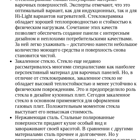
варочных поверхностей. Эксперты отмечают, что это
оптимальный вариант, как для индукционных, так и для
Hi-Light вариантов нагревателей. Стеклокерамика
обладает хорошей теплопроводностью и стойкостью к
физическим нагрузкам. Сочетание этих качеств
позволяет обеспечить создание панели с интересным
дизайном и неплохими потребительскими качествами.
За ней легко ухаживать – достаточно нанести небольшое
количество моющего средства и поверхность снова
становится чистой.
Закаленное стекло. Стекло еще недавно
рассматривалось многими специалистами как наиболее
перспективный материал для варочных панелей. Но, в
отличие от стеклокерамики, закаленное стекло не
обладает высокой теплостойкостью и менее устойчиво к
физическим повреждениям. Это и предопределило роль
стекла в дизайне кухонных плит. Сегодня закаленное
стекло в основном применяется для оформления
газовых плит. Положительным моментом стекла
выступает его невысокая стоимость.
Нержавеющая сталь. Стальные полированные
поверхности придают кухне особый вид и
завораживают своей красотой. В сравнении с другими
материалами сталь прочнее и долговечнее. Но у
преимуществ есть и обратная сторона – каждая капля на