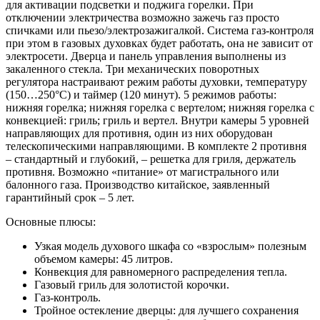
для активации подсветки и поджига горелки. При
отключении электричества возможно зажечь газ просто
спичками или пьезо/электрозажигалкой. Система газ-контроля
при этом в газовых духовках будет работать, она не зависит от
электросети. Дверца и панель управления выполнены из
закаленного стекла. Три механических поворотных
регулятора настраивают режим работы духовки, температуру
(150…250°C) и таймер (120 минут). 5 режимов работы:
нижняя горелка; нижняя горелка с вертелом; нижняя горелка с
конвекцией: гриль; гриль и вертел. Внутри камеры 5 уровней
направляющих для противня, один из них оборудован
телескопическими направляющими. В комплекте 2 противня
– стандартный и глубокий, – решетка для гриля, держатель
противня. Возможно «питание» от магистрального или
балонного газа. Производство китайское, заявленный
гарантийный срок – 5 лет.
Основные плюсы:
Узкая модель духового шкафа со «взрослым» полезным
объемом камеры: 45 литров.
Конвекция для равномерного распределения тепла.
Газовый гриль для золотистой корочки.
Газ-контроль.
Тройное остекление дверцы: для лучшего сохранения