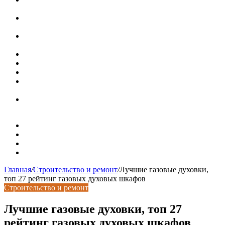
область применения, преимущества
Гидрострелка для отопления: назначение + схема
установки + расчеты параметров
Почему курс доллара в одном городе разный: где искать
выгодный обмен
Курсы валют 6 августа: доллар и евро дешевеют
Колпаки на столбы для забора
Кирпичные столбы для ворот
Маленькая, но с английским обаянием: квартира в
викторианском доме в Лондоне
Как дизайнер преобразовал для себя маленькую студию
в Варшаве
Карта сайта
Контакты
Установка сайта
Хостинг сайта
Главная
/
Строительство и ремонт
/
Лучшие газовые духовки,
топ 27 рейтинг газовых духовых шкафов
Строительство и ремонт
Лучшие газовые духовки, топ 27
рейтинг газовых духовых шкафов