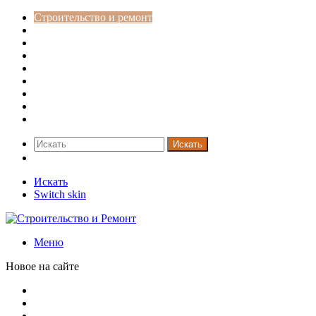
Строительство и ремонт
Советы
Дача
Двери
Окна
Заборы
Интерьер и дизайн
Кредиты
Новости
Искать
Switch skin
Искать
Switch skin
Меню
Новое на сайте
Путин продлил «гаражную амнистию» до 2031 года
Рынок коммерческой недвижимости в поисках баланса
Водопроводные медные трубы: маркировка сортамента,