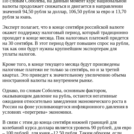
По словам Соболева, на данный момент курс национальной
валюты продолжает снижаться и двигается в направлении
значений 94,50 рубля за доллар, 106,50 рубля за евро и 13,70
рубля за юань.
Эксперт полагает, что в конце сентября российской валюте
окажет поддержку налоговый период, который традиционно
проходит в конце месяца. Пик налоговых платежей придется
на 30 сентября. В этот период будет повышен спрос на рубли,
так как они будут нужны крупнейшим экспортерам для
уплаты налогов.
Кроме того, в конце текущего месяца будут произведены
налоговые платежи не только за сентябрь, но и за третий
квартал. Это приведет к значительному увеличению объема
иностранной валюты на внутреннем рынке.
Однако, по словам Соболева, основным фактором,
оказывающим давление на рубль, остаются негативные
ожидания относительно замедления экономического роста в
России на фоне усиливающегося инфляционного давления в
условиях «перегрева» экономики.
В связи с этим до конца сентября нижней границей для
колебаний курса доллара является уровень 90 рублей, для евро
– 100 рублей, для юаня –12,50 рубля. Таким образом, если