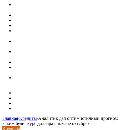
Доллар выше 82, евро выше 94: что происходит с
курсами валют в России
Курсы валют 8 августа: рубль упал к доллару и евро
Металлические трубы для заборов
Металлические столбы для забора
Как меняются требования к душевым зонам в
современных интерьерах
Современный интерьер с уникальным расписным
потолком в Турине
Идеальное взаимодействие с задним двориком:
викторианский дом в Лондоне
Россияне стали реже хранить деньги в банках
СМИ: девелоперов в Москве обязали строить в разы
больше машино-мест
В Подмосковье впервые с помощью ИИ выписали
штраф за борщевик на частном участке
Карта сайта
Контакты
Установка сайта
Хостинг сайта
Главная
/
Кредиты
/
Аналитик дал оптимистичный прогноз:
каким будет курс доллара в начале октября?
Кредиты