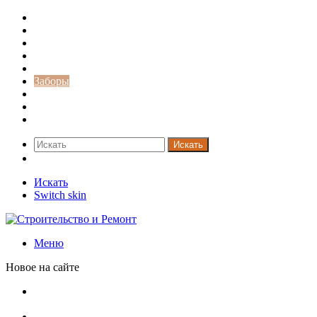
Строительство и ремонт
Советы
Дача
Двери
Окна
Заборы
Интерьер и дизайн
Кредиты
Новости
Искать
Switch skin
Искать
Switch skin
Меню
Новое на сайте
Приглушенная обстановка в дизайне горного дома в
Колорадо
Старинная шведская дача 17 века с душевными