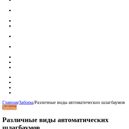
интерьерами
В Минстрое сравнили качество жилья в Нью-Йорке и
России
Московская вторичка стремительно дорожает
Ремонт чугунной ванны своими руками:
распространенные повреждения и их устранение
Раковина-кувшинка: советы по выбору и по установке
при расположении над стиральной машиной
Доллар выше 82, евро выше 94: что происходит с
курсами валют в России
Курсы валют 8 августа: рубль упал к доллару и евро
Металлические трубы для заборов
Металлические столбы для забора
Карта сайта
Контакты
Установка сайта
Хостинг сайта
Главная
/
Заборы
/
Различные виды автоматических шлагбаумов
Заборы
Различные виды автоматических
шлагбаумов