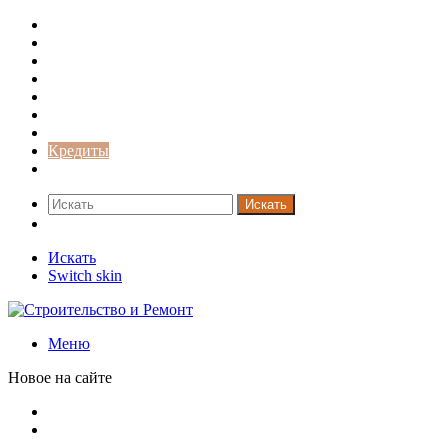
Строительство и ремонт
Советы
Дача
Двери
Окна
Заборы
Интерьер и дизайн
Кредиты
Новости
Искать
Switch skin
Искать
Switch skin
Меню
Новое на сайте
Новая жизнь дома в стиле mid-century в Калифорнии
Невероятная квартира в обычном шведской доме (71 кв.
м)