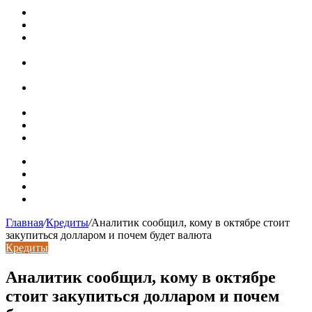
Путин продлил «гаражную амнистию» до 2031 года
Рынок коммерческой недвижимости в поисках баланса
Водопроводные медные трубы: маркировка сортамента,
область применения, преимущества
Гидрострелка для отопления: назначение + схема
установки + расчеты параметров
Почему курс доллара в одном городе разный: где искать
выгодный обмен
Курсы валют 6 августа: доллар и евро дешевеют
Колпаки на столбы для забора
Кирпичные столбы для ворот
Карта сайта
Контакты
Установка сайта
Хостинг сайта
Главная
/
Кредиты
/
Аналитик сообщил, кому в октябре стоит
закупиться долларом и почем будет валюта
Кредиты
Аналитик сообщил, кому в октябре
стоит закупиться долларом и почем