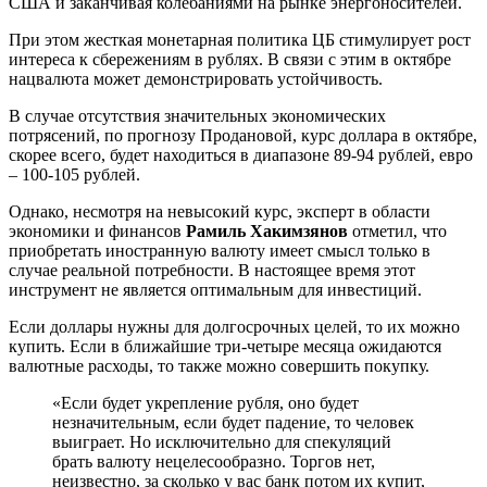
США и заканчивая колебаниями на рынке энергоносителей.
При этом жесткая монетарная политика ЦБ стимулирует рост
интереса к сбережениям в рублях. В связи с этим в октябре
нацвалюта может демонстрировать устойчивость.
В случае отсутствия значительных экономических
потрясений, по прогнозу Продановой, курс доллара в октябре,
скорее всего, будет находиться в диапазоне 89-94 рублей, евро
– 100-105 рублей.
Однако, несмотря на невысокий курс, эксперт в области
экономики и финансов
Рамиль Хакимзянов
отметил, что
приобретать иностранную валюту имеет смысл только в
случае реальной потребности. В настоящее время этот
инструмент не является оптимальным для инвестиций.
Если доллары нужны для долгосрочных целей, то их можно
купить. Если в ближайшие три-четыре месяца ожидаются
валютные расходы, то также можно совершить покупку.
«Если будет укрепление рубля, оно будет
незначительным, если будет падение, то человек
выиграет. Но исключительно для спекуляций
брать валюту нецелесообразно. Торгов нет,
неизвестно, за сколько у вас банк потом их купит,