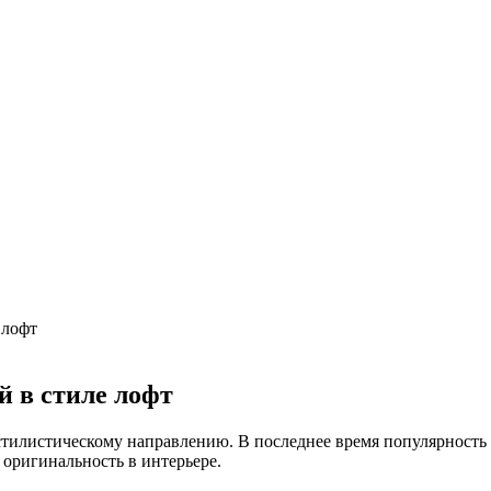
х интерьерах
ом в Турине
нский дом в Лондоне
ьше машино-мест
а борщевик на частном участке
труктаж + требования и нюансы установки
, достоинства и недостатки
 лофт
 в стиле лофт
илистическому направлению. В последнее время популярность 
 оригинальность в интерьере.