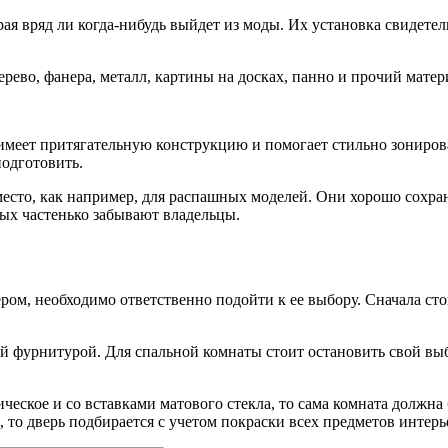
я вряд ли когда-нибудь выйдет из моды. Их установка свидетельс
рево, фанера, металл, картины на досках, панно и прочий матер
а имеет притягательную конструкцию и помогает стильно зониро
подготовить.
есто, как например, для распашных моделей. Они хорошо сохран
рых частенько забывают владельцы.
ром, необходимо ответственно подойти к ее выбору. Сначала сто
 фурнитурой. Для спальной комнаты стоит остановить свой выб
ческое и со вставками матового стекла, то сама комната должна
то дверь подбирается с учетом покраски всех предметов интерь