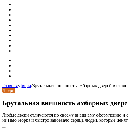
Металлические трубы для заборов
Металлические столбы для забора
Как меняются требования к душевым зонам в современны
Современный интерьер с уникальным расписным потолк
Идеальное взаимодействие с задним двориком: викториа
Россияне стали реже хранить деньги в банках
СМИ: девелоперов в Москве обязали строить в разы бол
В Подмосковье впервые с помощью ИИ выписали штраф з
Установка кондиционера своими руками: монтажный инс
Септики ДКС (КЛЕН): устройство, обзор модельного ряда
Карта сайта
Контакты
Установка сайта
Хостинг сайта
Главная
/
Двери
/
Брутальная внешность амбарных дверей в стиле
Двери
Брутальная внешность амбарных дверей
Любые двери отличаются по своему внешнему оформлению и ст
из Нью-Йорка и быстро завоевало сердца людей, которые ценят