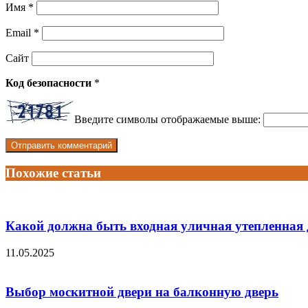
Имя
*
Email
*
Сайт
Код безопасности
*
Введите символы отображаемые выше:
Похожие статьи
Какой должна быть входная уличная утепленная 
11.05.2025
Выбор москитной двери на балконную дверь