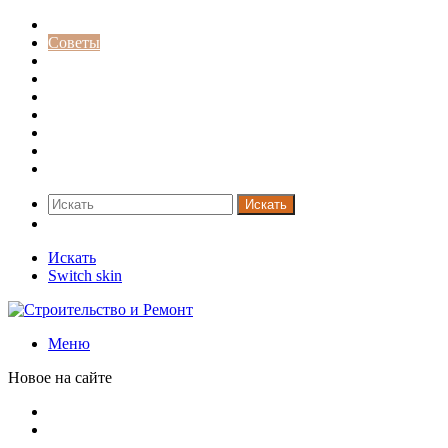
Строительство и ремонт
Советы
Дача
Двери
Окна
Заборы
Интерьер и дизайн
Кредиты
Новости
Искать
Switch skin
Искать
Switch skin
Меню
Новое на сайте
Новая жизнь дома в стиле mid-century в Калифорнии
Невероятная квартира в обычном шведской доме (71 кв.
м)