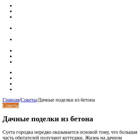
Путин продлил «гаражную амнистию» до 2031 года
Рынок коммерческой недвижимости в поисках баланса
Водопроводные медные трубы: маркировка сортамента,
область применения, преимущества
Гидрострелка для отопления: назначение + схема
установки + расчеты параметров
Почему курс доллара в одном городе разный: где искать
выгодный обмен
Курсы валют 6 августа: доллар и евро дешевеют
Колпаки на столбы для забора
Кирпичные столбы для ворот
Карта сайта
Контакты
Установка сайта
Хостинг сайта
Главная
/
Советы
/
Дачные поделки из бетона
Советы
Дачные поделки из бетона
Суета городка нередко оказывается основой тому, что большая
часть обитателей получают коттеджи. Жизнь на дачном