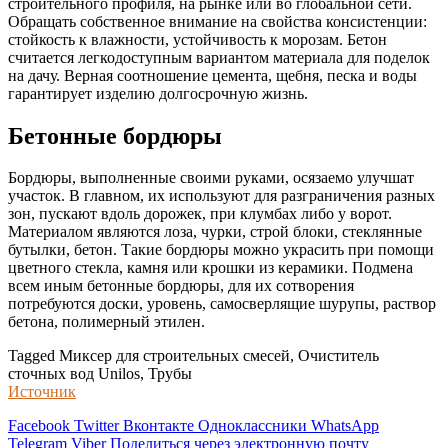
строительного профиля, на рынке или во глобальной сети.
Обращать собственное внимание на свойства консистенции:
стойкость к влажности, устойчивость к морозам. Бетон
считается легкодоступным вариантом материала для поделок
на дачу. Верная соотношение цемента, щебня, песка и воды
гарантирует изделию долгосрочную жизнь.
Бетонные бордюры
Бордюры, выполненные своими руками, осязаемо улучшат
участок. В главном, их используют для разграничения разных
зон, пускают вдоль дорожек, при клумбах либо у ворот.
Материалом являются лоза, чурки, строй блоки, стеклянные
бутылки, бетон. Такие бордюры можно украсить при помощи
цветного стекла, камня или крошки из керамики. Подмена
всем иным бетонные бордюры, для их сотворения
потребуются доски, уровень, самосверлящие шурупы, раствор
бетона, полимерный этилен.
Tagged Миксер для строительных смесей, Очиститель
сточных вод Unilos, Трубы
Источник
Facebook
Twitter
Вконтакте
Одноклассники
WhatsApp
Telegram
Viber
Поделиться через электронную почту