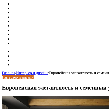
Как меняются требования к душевым зонам в современны
Современный интерьер с уникальным расписным потолк
Идеальное взаимодействие с задним двориком: викториа
Россияне стали реже хранить деньги в банках
СМИ: девелоперов в Москве обязали строить в разы бол
В Подмосковье впервые с помощью ИИ выписали штраф з
Установка кондиционера своими руками: монтажный инс
Септики ДКС (КЛЕН): устройство, обзор модельного ряда
Курсы валют 7 августа: рубль рухнул ко всем основным 
«Черные лебеди» могут укрепить доллар до 100 рублей: п
Карта сайта
Контакты
Установка сайта
Хостинг сайта
Главная
/
Интерьер и дизайн
/
Европейская элегантность и семей
Интерьер и дизайн
Европейская элегантность и семейный 