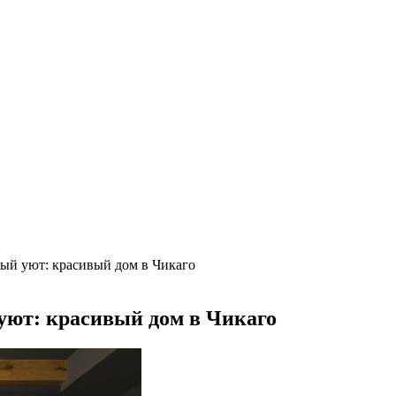
х интерьерах
ом в Турине
нский дом в Лондоне
ьше машино-мест
а борщевик на частном участке
труктаж + требования и нюансы установки
, достоинства и недостатки
валютам
рогноз до конца лета
ный уют: красивый дом в Чикаго
уют: красивый дом в Чикаго