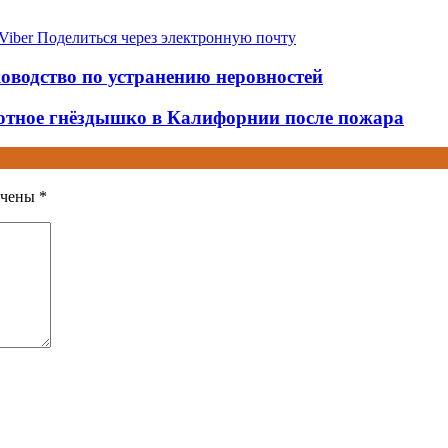
Viber
Поделиться через электронную почту
оводство по устранению неровностей
уютное гнёздышко в Калифорнии после пожара
ечены
*