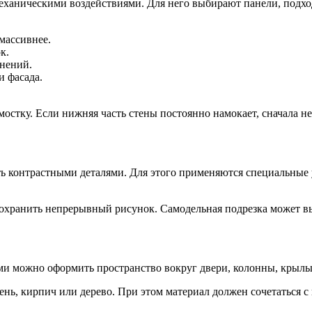
 механическими воздействиями. Для него выбирают панели, подх
массивнее.
к.
знений.
и фасада.
остку. Если нижняя часть стены постоянно намокает, сначала н
ть контрастными деталями. Для этого применяются специальные
сохранить непрерывный рисунок. Самодельная подрезка может выг
ми можно оформить пространство вокруг двери, колонны, крыльц
нь, кирпич или дерево. При этом материал должен сочетаться с