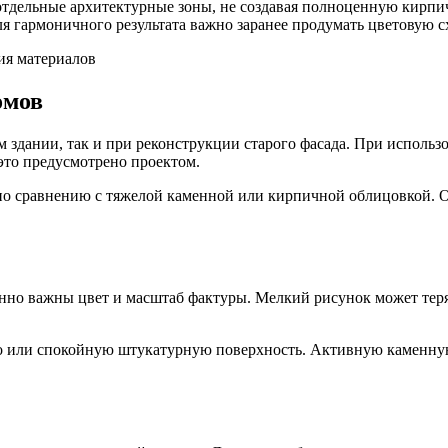
отдельные архитектурные зоны, не создавая полноценную кирпи
ля гармоничного результата важно заранее продумать цветовую с
омов
м здании, так и при реконструкции старого фасада. При использ
это предусмотрено проектом.
по сравнению с тяжелой каменной или кирпичной облицовкой. О
нно важны цвет и масштаб фактуры. Мелкий рисунок может теря
во или спокойную штукатурную поверхность. Активную каменную