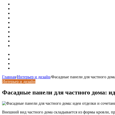
Металлические трубы для заборов
Металлические столбы для забора
Как меняются требования к душевым зонам в современны
Современный интерьер с уникальным расписным потолк
Идеальное взаимодействие с задним двориком: викториа
Россияне стали реже хранить деньги в банках
СМИ: девелоперов в Москве обязали строить в разы бол
В Подмосковье впервые с помощью ИИ выписали штраф з
Установка кондиционера своими руками: монтажный инс
Септики ДКС (КЛЕН): устройство, обзор модельного ряда
Карта сайта
Контакты
Установка сайта
Хостинг сайта
Главная
/
Интерьер и дизайн
/
Фасадные панели для частного дома
Интерьер и дизайн
Фасадные панели для частного дома: ид
Внешний вид частного дома складывается из формы кровли, п