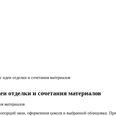
х интерьерах
ом в Турине
нский дом в Лондоне
ьше машино-мест
а борщевик на частном участке
труктаж + требования и нюансы установки
, достоинства и недостатки
: идеи отделки и сочетания материалов
еи отделки и сочетания материалов
ропорций окон, оформления цоколя и выбранной облицовки. При